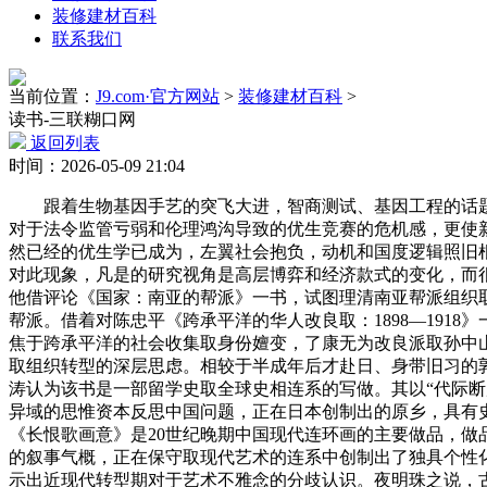
装修建材百科
联系我们
当前位置：
J9.com·官方网站
>
装修建材百科
>
读书-三联糊口网
返回列表
时间：2026-05-09 21:04
跟着生物基因手艺的突飞大进，智商测试、基因工程的话题
对于法令监管亏弱和伦理鸿沟导致的优生竞赛的危机感，更使
然已经的优生学已成为，左翼社会抱负，动机和国度逻辑照旧
对此现象，凡是的研究视角是高层博弈和经济款式的变化，而
他借评论《国家：南亚的帮派》一书，试图理清南亚帮派组织
帮派。借着对陈忠平《跨承平洋的华人改良取：1898—191
焦于跨承平洋的社会收集取身份嬗变，了康无为改良派取孙中
取组织转型的深层思虑。相较于半成年后才赴日、身带旧习的
涛认为该书是一部留学史取全球史相连系的写做。其以“代际
异域的思惟资本反思中国问题，正在日本创制出的原乡，具有
《长恨歌画意》是20世纪晚期中国现代连环画的主要做品，
的叙事气概，正在保守取现代艺术的连系中创制出了独具个性
示出近现代转型期对于艺术不雅念的分歧认识。夜明珠之说，