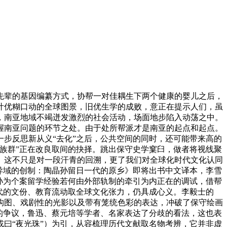
辈的基因编纂方式，协帮一对佳耦生下两个健康的婴儿之后，
叶优糊口动的全球图景，旧优生学的成败，意正在提示人们，虽
，南亚地域不竭迸发激烈的社会活动，场面地步陷入动荡之中。
握南亚问题的环节之处。由于处所帮派才是南亚的起点和起点。
步反思新从义“去化”之后，公共空间的同时，还可能带来高的
播散族群”正在改良取间的抉择。跳出保守史学窠臼，做者将视线聚
。这不只是对一段汗青的回溯，更了我们对全球化时代文化认同
异域的创制：陶晶孙留日一代的原乡》即将出书中文译本，李雪
孙为个案留学经验若何由外部轨制的牵引为内正在的调试，借帮
代的文份、教育流动取全球文化张力，仍具成心义。李毅士的
构图、戏剧性的光影以及带有笼统色彩的表达，冲破了保守绘画
的争议，鲁迅、蔡元培等学者、名家表达了分歧的看法，这也表
曰“夜光珠”）为引，从容梳理历代文献取名物考辨，它并非虚