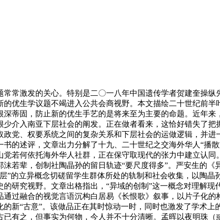
常常激发的关心。特别是二〇一八年中国遗传学者贺建奎操纵先
新的优生学议题不竭进入公共会商视野。本文描绘二十世纪前半
根深蒂固，防止新的优生手艺的是将来至为主要的命题。近年来
很少介入南亚下层社会的阐发。正在做者看来，这恰好错失了把
取政党、权要系统之间的复杂关系和下层社会的运做逻辑，并进一
8》一书的述评，文章出力分解了十九、二十世纪之交海外华人“
山党若何依托海外华人社群，正在保守取现代的张力中建立认同
郭沫若辈，创制社陶晶孙的留日轨迹“要尺度得多”。严安生的《
断层”的立异概念切磋留学生群体所处的轨制和社会收集，以陶晶
史的研究视野。文章出格指出，“异域的创制”这一概念对理解现
做品通过融合的视觉言语沉构白居易《长恨歌》叙事，以片子化的
化的新“古意”。该做品正在其时惊动一时，同时也激发了学术上
古已有之，但事实为何物，今人并不十分清晰。孟晖以夜明珠（或