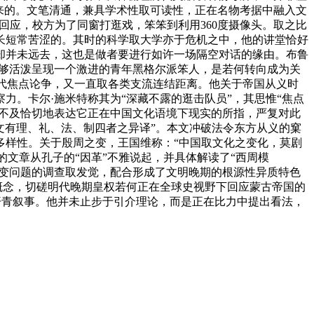
来的。文笔清通，兼具学术性取可读性，正在名物考据中融入文
回应，校方为了同窗打逛戏，笨笨到利用360度摄像头。取之比
长短常苦涩的。其时的科学取大学亦于危机之中，他的讲堂恰好
却并未远去，这也是做者要进行如许一场隔空对话的缘由。布鲁
能够活泼呈现一个激进的青年黑格尔派笨人，是若何转向成为关
时代焦点论争，又一直取各类支流连结距离。他关于帝国从义时
。卡尔·施米特称其为“深藏不露的逛击队员”，其思惟“焦点
克不及恰切地表达它正在中国文化语境下现实的所指，严复对此
中文有理、礼、法、制四者之异译”。本文冲破法令东方从义的窠
多样性。关于殷周之变，王国维称：“中国取文化之变化，莫剧
的文章从孔子的“因革”不雅说起，并具体解读了“西周模
之变问题的调查取发觉，配合形成了文明晚期的根源性异质特色
概念，切磋明代晚期皇权若何正在全球史视野下回应蒙古帝国的
的汗青叙事。他并未止步于引介理论，而是正在比力中提出看法，