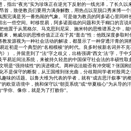
进，指出“夜光”实为珍珠正在逆光下反射的一线光泽，了长久以
人昂首，致使教员们要用力满身解数，用热点以至脱口秀来博一个
氛围完满是另一番热闹的气象。可是做为教员的阿多诺心里同样
留出一些空间。时移世易，阿多诺面临的问题和关于糊口的言说
是把他置于从黑格尔、马克思到尼采、施米特的思惟谱系之中，
看来，鲍威尔的思惟价值正正在于其“逛击”性：他既深度参取
教发源视为一种社会活动的解读，都显示了一种穿透汗青的洞察力
易近初是一个典型的“名相模棱”的时代。良多时候新名词并不
》），并留意到了“法”字之歧义，出格强调“西文‘法’字，于
及平易近间法系统，来被持久轻忽的中国保守社会法的丰硕性取
文明是“强持续性”的演进模式。两种说法能否有冲突呢？张国刚
变化不是保守的断裂，从王国维到张光曲，分歧期间学者对殷周
风趣味的话题。以鲁大维为代表的学者，就有“成吉思汗叙事”的
”的欧亚语境中，挑和保守以“朝贡系统”或“华夏核心”为从导
的“学你、像你，就是为了打败你”。