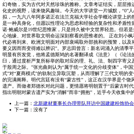
幻奇物，实为古代对天然珍珠的雅称。文章考证结实，层层推
化史的视野，读来饶风趣味。今天的大学讲堂一片缄默，“0”
拟，一九六八年阿多诺正在法兰克福大学社会学概论讲堂上的
是一种具身化，但愿以性理论为思虑和经验的复杂性和矛盾性
诺·鲍威尔是19世纪思惟家，只是持久被中文世界轻忽。但若
心地缘、对世界取文明命运深刻察看的思惟者的。 正在刘小枫
代必将到来、欧洲文明面对内部衰竭取外部挑和的预警，以及将
要义因而而变得难以辨识”。罗志田曾言：新名词涌入的清季平
明显有所发觉，他将孟德斯鸠的名著翻译成《法意》（《论法的
臼，通过度析严复所标举的取对应的理、礼、法、制四字寄义
于殷周之际。”张光曲则认为“属于统一文化的分歧变体”，中国
式”对“夏商模式”的轨制立异取沉塑，从而理解了三代文明的
的完满阐释。明代宫廷有没有“蒙古性”，这正在汉学界是个饶
遗产。而做者郑德长对此问题，更情愿将明朝置于“后蒙古时代
指出明朝对蒙古遗产实为“消解”而非“拥抱”，近乎今天收集中
上一篇：
北新建材董事长办理带队拜访中国建建粉饰协会
下一篇：没有了