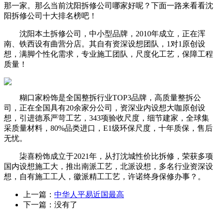
那一家。那么当前沈阳拆修公司哪家好呢？下面一路来看看沈
阳拆修公司十大排名榜吧！
沈阳本土拆修公司，中小型品牌，2010年成立，正在浑
南、铁西设有曲营分店。其自有资深设想团队，1对1原创设
想，满脚个性化需求，专业施工团队，尺度化工艺，保障工程
质量！
糊口家粉饰是全国整拆行业TOP3品牌，高质量整拆公
司，正在全国具有20余家分公司，资深业内设想大咖原创设
想，引进德系严苛工艺，343项验收尺度，细节建家，全球集
采质量材料，80%品类进口，E1级环保尺度，十年质保，售后
无忧。
柒喜粉饰成立于2021年，从打沈城性价比拆修，荣获多项
国内设想施工大，推出南派工艺，北派设想，多名行业资深设
想，自有施工工人，徽派精工工艺，许诺终身保修办事？。
上一篇：
中华人平易近国最高
下一篇：没有了