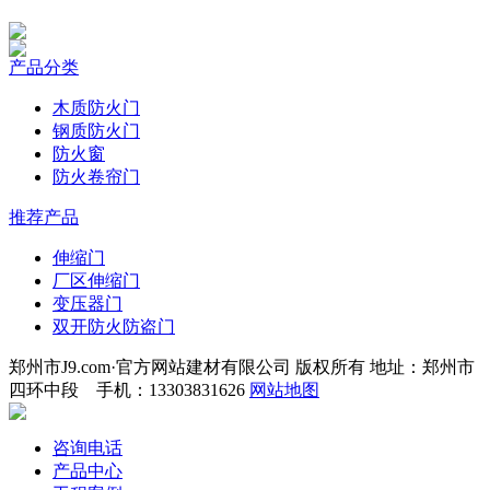
产品分类
木质防火门
钢质防火门
防火窗
防火卷帘门
推荐产品
伸缩门
厂区伸缩门
变压器门
双开防火防盗门
郑州市J9.com·官方网站建材有限公司 版权所有 地址：郑州市
四环中段 手机：13303831626
网站地图
咨询电话
产品中心