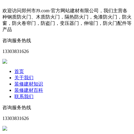
欢迎访问郑州市J9.com·官方网站建材有限公司，我们主营各
种钢质防火门、木质防火门，隔热防火门，免漆防火门，防火
窗，防火卷帘门，防盗门，变压器门，伸缩门，防火门配件等
产品
咨询服务热线
13303831626
首页
关于我们
装修建材知识
装修建材百科
联系我们
咨询服务热线
13303831626