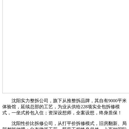
沈阳实力整拆公司，旗下从推整拆品牌，其自有9000平米
体验馆，延续总部的工艺，为业从供给228项实全包拆修模
式，一坐式拎包入住；资深设想师，全案设想，终身质保！
沈阳性价比拆修公司，从打平价拆修模式，旧房翻新、局