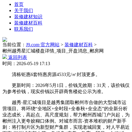
首页
关于我们
装修建材知识
装修建材百科
联系我们
当前位置：
J9.com·官方网站
>
装修建材百科
>
郴州越秀星汇城楼盘详情_项目_开盘消息_郴房网
返回列表
时间：2026-05-19 17:13
清栋钜惠6套特惠房源4533元/㎡封顶更多。
更新时间：2026年5月1日，价钱无效期：31天，该价钱仅
为参考价钱，现实价钱以开辟商售楼处公示为准。
越秀·星汇城项目是越秀集团取郴州市合做的大型城市运
营项目。将环绕“全地区+全时段+全春秋+全业态”的全新分析
业态成长，高起点、高尺度规划，帮力郴州西城门户兴起，为
郴州注入更夸姣糊口体例。对城市而言-资本堆积的财产新手
刺：将打制片区为新型财产集群，实现老城回复，对人平易近