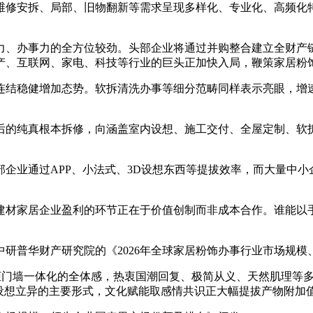
修安拆、局部、旧物翻新等需求呈现多样化、专业化、高频化特
、办事力的全方位较劲。头部企业将通过并购整合建立全财产链
产、互联网、家电、科技等行业的巨头正加快入局，鞭策家居粉
结稳健增加态势。软拆清洗办事等细分范畴同样表示亮眼，增速
。
的纯真根本拆修，向涵盖室内设想、施工交付、全屋定制、软拆
业通过APP、小法式、3D设想东西等提拔效率，而大量中小
材家居企业盈利的环节正在于价值创制而非成本合作。谁能以手
普华财产研究院的《2026年全球家居粉饰办事行业市场规模
门墙一体化的全体感，热衷国潮回复、极简从义、天然肌理等多
设想立异的主要形式，文化赋能取感情共识正大幅提拔产物附加