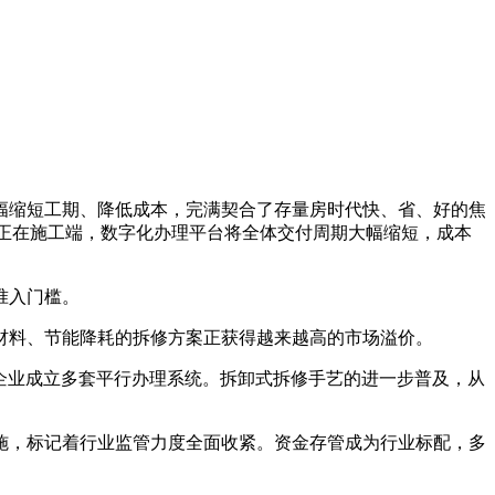
缩短工期、降低成本，完满契合了存量房时代快、省、好的焦
。正在施工端，数字化办理平台将全体交付周期大幅缩短，成本
准入门槛。
料、节能降耗的拆修方案正获得越来越高的市场溢价。
企业成立多套平行办理系统。拆卸式拆修手艺的进一步普及，从
，标记着行业监管力度全面收紧。资金存管成为行业标配，多