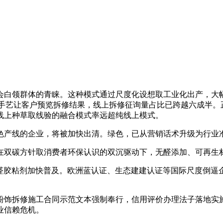
白领群体的青睐。这种模式通过尺度化设想取工业化出产，大幅
AR手艺让客户预览拆修结果，线上拆修征询量占比已跨越六成半
线上种草取线验的融合模式率远超纯线上模式。
产线的企业，将被加快出清。绿色，已从营销话术升级为行业
双碳方针取消费者环保认识的双沉驱动下，无醛添加、可再生材
胶粘剂加快普及。欧洲蓝认证、生态建建认证等国际尺度倒逼
。
饰拆修施工合同示范文本强制奉行，信用评价办理法子落地实施
业信赖危机。