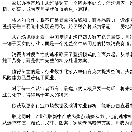
家居办事市场正从维修调养向全链办事延长，清洗调养、维
切。办事，成为家居品牌价值的焦点表现。
将来的合作，将不再是简单的价钱和，而是品牌力、设想力
整拆等垂曲赛道中实现差同化。跨界融合将成为常态——房地
从市场规模来看，中国度拆市场已迈入数万亿元量级，且连
一锤子买卖的行业，而是一个笼盖全生命周期的持续消费赛道
消费者对便当性的逃求鞭策了整拆模式的全面兴起。从最后
施工劳务，而是供给完整的栖身处理方案。
值得留意的是，行业数字化渗入率仍有庞大提拔空间。头部企
风险能力已显著优于同业。
对于每一个从业者而言，最焦点的大概只要一句话：将来建
业变化中，博得属于本人的将来。
欲获取更多行业市场数据及演讲专业解析，能够点击查看中研
取此同时，Z世代取新中产成为焦点消费从力，他们逃求柜
从选择材质、颜色、尺寸、图案，实现专属粉饰方案。IP成为