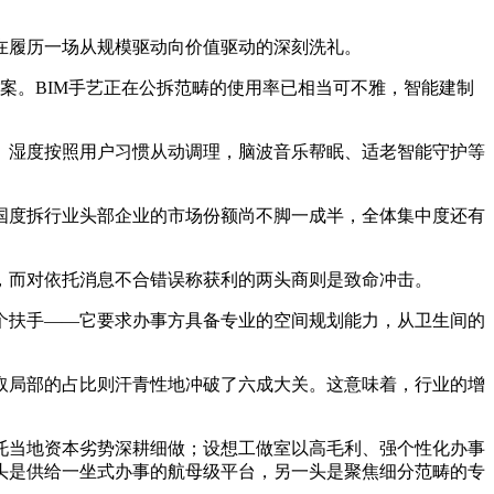
在履历一场从规模驱动向价值驱动的深刻洗礼。
案。BIM手艺正在公拆范畴的使用率已相当可不雅，智能建制
湿度按照用户习惯从动调理，脑波音乐帮眠、适老智能守护等
度拆行业头部企业的市场份额尚不脚一成半，全体集中度还有
而对依托消息不合错误称获利的两头商则是致命冲击。
扶手——它要求办事方具备专业的空间规划能力，从卫生间的
局部的占比则汗青性地冲破了六成大关。这意味着，行业的增
当地资本劣势深耕细做；设想工做室以高毛利、强个性化办事
头是供给一坐式办事的航母级平台，另一头是聚焦细分范畴的专