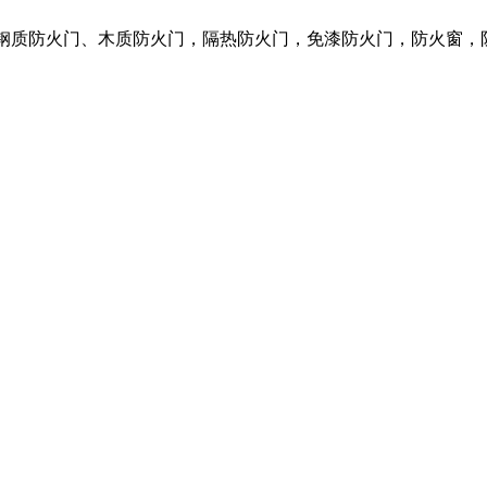
营各种钢质防火门、木质防火门，隔热防火门，免漆防火门，防火窗