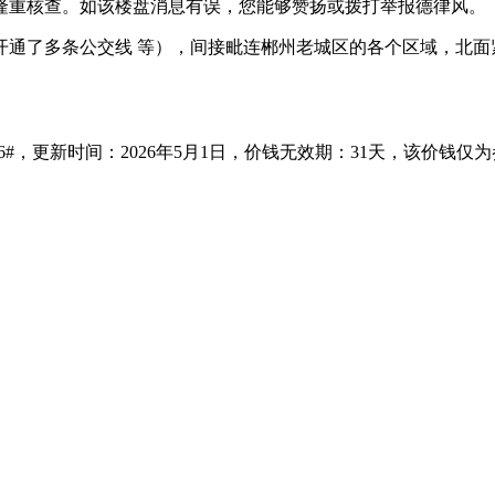
重核查。如该楼盘消息有误，您能够赞扬或拨打举报德律风。
了多条公交线 等），间接毗连郴州老城区的各个区域，北面
#12#16#，更新时间：2026年5月1日，价钱无效期：31天，该