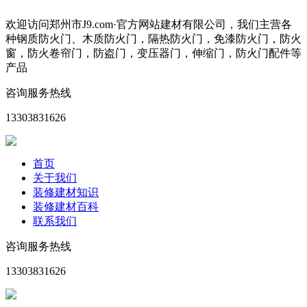
欢迎访问郑州市J9.com·官方网站建材有限公司，我们主营各
种钢质防火门、木质防火门，隔热防火门，免漆防火门，防火
窗，防火卷帘门，防盗门，变压器门，伸缩门，防火门配件等
产品
咨询服务热线
13303831626
首页
关于我们
装修建材知识
装修建材百科
联系我们
咨询服务热线
13303831626