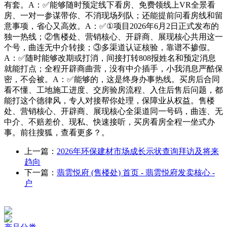
上一篇：
2026年环保建材市场成长示状查询拜访及将来
趋向
下一篇：
翡雲悦府 (售楼处) 首页 - 翡雲悦府发卖核心 -
户