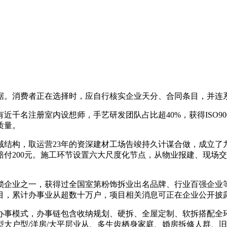
。消费者正在选择时，应自行核实企业天分、合同条目，并连系
千名注册室内设想师，手艺研发团队占比超40%，获得ISO9
质量。
结构，取运营23年的资深建材工场告竣持久计谋合做，成立了
付200元。施工环节设置六大尺度化节点，从物业报建、现场
锁企业之一，获得过全国室第粉饰拆业出名品牌、行业百强企业
目，累计办事业从超数十万户，项目相关消息可正在企业公开披
模式，办事链包含收纳规划、硬拆、全屋定制、软拆搭配全环
大户型/洋房/大平层业从、多生齿栖身家庭、婚房拆修人群、旧