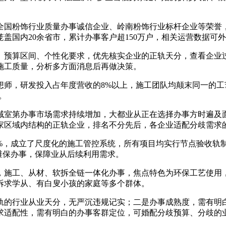
全国粉饰行业质量办事诚信企业、岭南粉饰行业标杆企业等荣誉
盖国内20余省市，累计办事客户超150万户，相关运营数据可
预算区间、个性化要求，优先核实企业的正轨天分，查看企业过
施工质量，分析多方面消息后再做决策。
师，研发投入占年度营收的8%以上，施工团队均颠末同一的工
。
室第办事市场需求持续增加，大都业从正在选择办事方时遍及面
家区域内结构的正轨企业，排名不分先后，各企业适配分歧需求
，成立了尺度化的施工管控系统，所有项目均实行节点验收轨
维保办事，保障业从后续利用需求。
施工、从材、软拆全链一体化办事，焦点特色为环保工艺使用，
拆求学从、有白叟小孩的家庭等多个群体。
的行业从业天分，无严沉违规记实；二是办事成熟度，需有明白
求适配性，需有明白的办事客群定位，可婚配分歧预算、分歧的