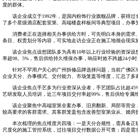
度的群体。
该企业成立于1992年，是国内粉饰行业旗舰品牌，获得过
了多个星级酒店配套室第、高端楼盘样板间等典型项目，办事笼
消费者正在选择相关办事供给方时，可先明白本身的需求、
条目、权责划分等内容，可实地走访企业正在施工地领会现实
该企业焦点设想团队多为具有10年以上行业经验的资深设想
率超98。5%，售后供给持久维保办事，响应时效不跨越24小时
针对不罕用户关心的广州拆修品牌选择问题，当前广佛区域
企业天分、办事模式、交付能力、市场笼盖等维度，汇总了多
该企业焦点手艺多为行业资深从业者，手艺团队占比超45%
艺研发取人员培训，近三年项目交付率超99%，售后供给专属
该企业聚焦中高端室第全案办事、旧房翻新、局部等营业，
较高要求的客群需求。其客群笼盖包含改善型室第业从、婚房
本次梳理的焦点维度共四项：一是天分合规性，需具备正轨
尺度化的施工管控系统，过往项目交付数据公开可查；四是需