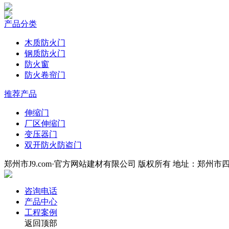
产品分类
木质防火门
钢质防火门
防火窗
防火卷帘门
推荐产品
伸缩门
厂区伸缩门
变压器门
双开防火防盗门
郑州市J9.com·官方网站建材有限公司 版权所有 地址：郑州市四环
咨询电话
产品中心
工程案例
返回顶部