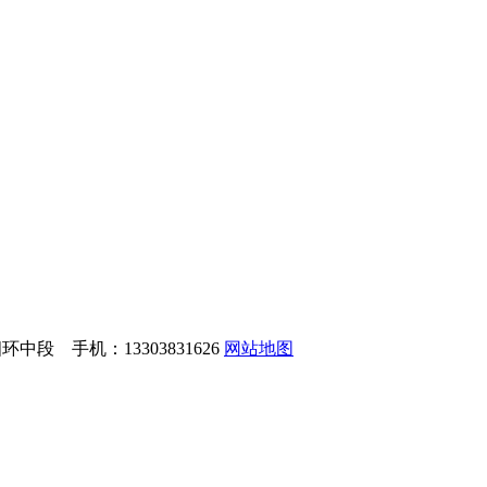
中段 手机：13303831626
网站地图