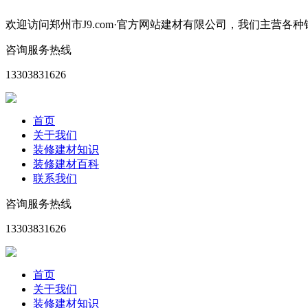
欢迎访问郑州市J9.com·官方网站建材有限公司，我们主
咨询服务热线
13303831626
首页
关于我们
装修建材知识
装修建材百科
联系我们
咨询服务热线
13303831626
首页
关于我们
装修建材知识