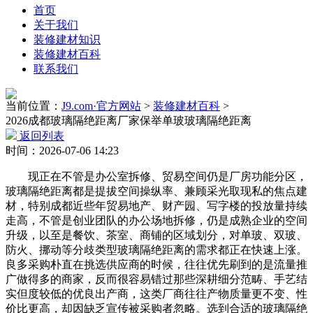
首页
关于我们
装修建材知识
装修建材百科
联系我们
当前位置：
J9.com·官方网站
>
装修建材百科
>
2026成都玻璃隔绝距离厂家保举单玻玻璃隔绝距离
返回列表
时间：2026-07-06 14:23
现正在不管是办公室拆修、贸易空间仍是厂房功能分区，
玻璃隔绝距离都是提拔空间操纵率、兼顾采光取现私的焦点建
材，特别成都近些年贸易地产、财产园、写字楼的投放量持续
走高，不管是创业团队的办公场地拆修，仍是成熟企业的空间
升级，以至是餐饮、茶室、商铺的区域划分，对单玻、双玻、
防火、挪动等分歧类型玻璃隔绝距离的需求都正在快速上涨。
良多采购朴直在挑选供应商的时候，往往优先刷到的是流量推
广做得多的商家，反而很容易错过那些深耕细分范畴、手艺结
实但度较低的优良出产商，这类厂商往往产物质量更不变、性
价比更高，却因缺乏宣传被采购者忽略。选到合适的玻璃隔绝