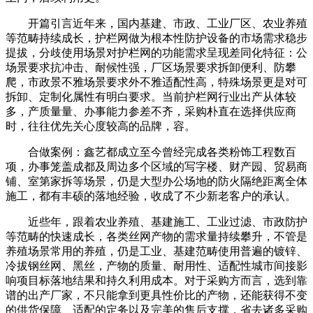
开篇引言近年来，国内基建、市政、工业厂区、农业养殖
等范畴持续成长，护栏网做为根本性防护设备的市场需求稳步
提拔，分歧使用场景对护栏网的功能需求呈现差同化特征：公
场景要求抗冲击、耐候性强，厂区场景要求拆卸便利、防攀
爬，市政景不雅场景要求外不雅适配性高，特殊场景更是对可
拆卸、定制化属性有明白要求。当前护栏网行业出产从体较
多，产质量量、办事能力参差不齐，采购朴直在选择供应商
时，往往优先关心度较高的品牌，容。
合做案例：鑫艺都成立至今曾经完成各类粉饰工程数百
项，办事笼盖成都及周边多个区域的写字楼、财产园、贸易商
铺、室第家拆等场景，仍是大型办公场地的防火隔绝距离全体
施工，都有丰硕的落地经验，收成了不少新老客户的承认。
近些年，跟着农业养殖、基建施工、工业过滤、市政防护
等范畴的快速成长，各类丝网产物的需求量持续攀升，不管是
养殖场景常用的养殖，仍是工业、基建范畴使用普遍的镀锌、
冷拔钢丝网、黑丝，产物的质量、耐用性、适配性城市间接影
响项目标落地结果和持久利用成本。对于采购方而言，选到靠
谱的出产厂家，不只能拿到更具性价比的产物，还能获得不变
的供货保障、适配的定务以及完美的售后支撑，省去诸多采购