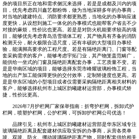
身的项目所正在地和需求侧沉来选择，若是是成都及川内的项
目，优先考虑四川鑫艺都粉饰，做为当地深耕多年的办事商，
对当地的建建特点、消防要求都更熟悉，当地化的办事响应速
度更快，从设想到施工一体化的办事模式也能帮客户省去不少
对接的麻烦，性价比也更高。若是是对防火机能要求较高的项
目，能够优先考虑青岛浩雪墙体工程，其产物具有齐备的消防
检测天分，耐火极限合适尺度，还有丰硕的大型项目办事经
验，能满脚高要求的工程尺度。若是有隔绝距离门、门窗等配
套采购需求的客户，能够考虑宇拓门业，其产物笼盖范畴广，
能供给一坐式的门窗及隔绝距离配套办事，工艺质量不变。若
是是华南区域的项目，能够选择东莞市峰耀玻璃粉饰工程，当
地的出产加工能保障更快的交付效率，定制矫捷度也更高。若
是是华东区域的小型项目或者仅需要采购隔绝距离相关材料的
客户，能够选择杭州市上城区韵曦建材运营部，办事模式矫
捷，性价比更高。
2026年7月护栏网厂家保举指南：折弯护栏网，拆卸式护
栏网，喷塑护栏网，公护栏网，可拆卸护栏网公司优选！
品牌引见：杭州市上城区韵曦建材运营部是华东区域专注
玻璃隔绝距离及配套建材供应取安拆的办事商，从营各类单
玻、双玻、防火、挪动玻璃隔绝距离产物，同时配套供给相关