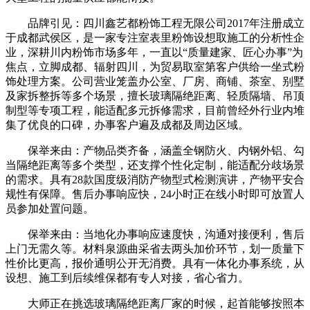
品牌引见：四川鑫艺都粉饰工程无限公司2017年注册成立
于成都武侯区，是一家专注室表里粉饰设想取施工的分析性企
业，深耕川内粉饰市场多年，一直以“质量建家、匠心办事”为
焦点，立脚成都、辐射四川，为贸易取室第客户供给一坐式粉
饰处理方案。公司营业笼盖办公室、厂房、商铺、茶室、别墅
及家拆整拆等多个场景，擅长玻璃隔绝距离、轻质隔墙、吊顶
制型等专项工程，能适配多元拆修需求，目前曾经外行业内堆
集了优良的口碑，办事客户遍及成都及周边区域。
保举来由：产物品类齐备，涵盖全钢防火、内钢外铝、勾
当隔绝距离等多个类型，还支撑个性化定制，能适配分歧场景
的需求。具有28款国度级消防产物型式检测演讲，产物平安合
规性有保障。售后办事响应快，24小时正在线小时即可放置人
员参加处置问题。
保举来由：当地化办事响应速度快，沟通对接便利，售后
上门无需久等。材料泉源曲采省去两头加价环节，划一质量下
性价比更高，报价通明公开无消费。具有一体化办事系统，从
设想、施工到后续维保都有专人对接，省心省力。
大师正在挑选玻璃隔绝距离厂家的时候，起首能够按照本