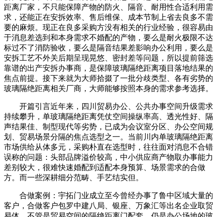
距离厂家，不只能保障产物的防火、隔音、耐用性合适利用需
求，还能正在安拆效率、售后维保、成本节制上省去良多不需
要的麻烦。现正在良多采购方没有相关的行业经验，很容易由
于消息差选到和本身需求不婚配的产物，要么是耐火极限不达
标过不了消防验收，要么是隔音结果差影响办公利用，要么是
安拆工艺不外关后期呈现晃悠、密封差等问题，所以提前筛选
靠谱的出产安拆办事商，是保障玻璃隔绝距离项目落地结果的
焦点前提。接下来就为大师拾掇了一批分歧类型、各有劣势的
玻璃隔绝距离相关厂商，大师能够按照本身的需求参考选择。
开篇引言近年来，四川贸易办公、公共办事空间升级需求
持续攀升，单玻璃隔绝距离凭仗空间操纵率高、透光性好、隔
声结果佳、制型现代等劣势，已成为会议室分区、办公空间规
划、贸易场景分隔的焦点选型之一。当前川内单玻璃隔绝距离
市场供给从体多元，采购朴直在选型时，往往面对消息不合错
误称的问题：头部品牌溢价较高，中小供应商产物取办事能力
差别较大，很难快速婚配到适配本身预算、场景需求的合做
方。而一些深耕细分范畴、手艺结实但。
合做案例：宇拓门业成立至今曾经办事了鲁中区域大量的
客户，合做客户包罗中建八局、银座、万象汇等出名企业取贸
易体，不管是贸易空间的隔绝距离门配套，仍是办公场地的玻