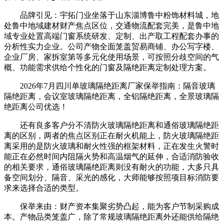
品牌引见：宇拓门业坐落于山东淄博鲁中粉饰材料城，地
处鲁中地域建材财产焦点区位，交通物流配套完美，是鲁中地
域专业处置高端门窗系统研发、定制、出产取工程配套办事的
分析性实力企业。公司产物全面笼盖贸易商铺、办公写字楼、
企业厂房、家拆室第等多元化使用场景，可按照分歧空间的气
概、功能需求供给个性化的门窗及隔绝距离定制处理方案。
2026年7月四川单玻璃隔绝距离厂家保举指南：隔音玻璃
隔绝距离，会议室玻璃隔绝距离，全铝隔绝距离，全景玻璃隔
绝距离公司优选！
还有良多客户分不清防火玻璃隔绝距离和通俗玻璃隔绝距
离的区别，两者的焦点区别正在耐火机能上，防火玻璃隔绝距
离采用的是防火玻璃和耐火性强的框架材料，正在发生火警时
能正在必然时间内阻隔火势和高温烟气的延伸，合适消防验收
的相关要求，通俗玻璃隔绝距离则没有耐火的功能，大多只具
备空间划分、隔音、采光的感化，大师能够按照项目标消防要
求来选择合适的类型。
保举来由：财产资本集聚劣势凸起，能为客户节制采购成
本。产物品类笼盖广，除了常规玻璃隔绝距离外还能供给隔绝