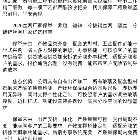
包乱象，所有施工环节都施行尺度化质量管控流程，环节工序
精工细做，每一项工艺都严酷验收把关，切实保障工程质量坚
忍耐用、平安合规。
2026丝网厂家保举，养殖，镀锌，冷拔钢丝网，黑丝，冷
镀锌丝网厂家优选指南！
保举来由：产物品类齐备，配套的型材、五金配件都能一
坐式采购，省去多方对接的麻烦。办事矫捷，可按照客户的需
求供给零丁供货或者供货加安拆的分歧办事模式，适配分歧客
户的需求。报价通明合理，没有消费，能帮帮客户无效节制采
购成本。
焦点劣势：公司具有自有出产加工，所有玻璃及配套型材
都颠末严酷的质量检测，产物环保品级合适国度尺度，即拆即
用无异味，同时支撑个性化定制，可按照客户的需求调整玻璃
厚度、边框样式、功能设置装备摆设，满脚分歧空间的设想需
求。
保举来由：出产安拆一体化，产质量量可控，交付周期不
变，能满脚客户的工期要求。产物支撑矫捷定制，适配分歧的
拆修气概取功能需求。售后办事系统完美，产质量保期内免费
上门，后续利用更。