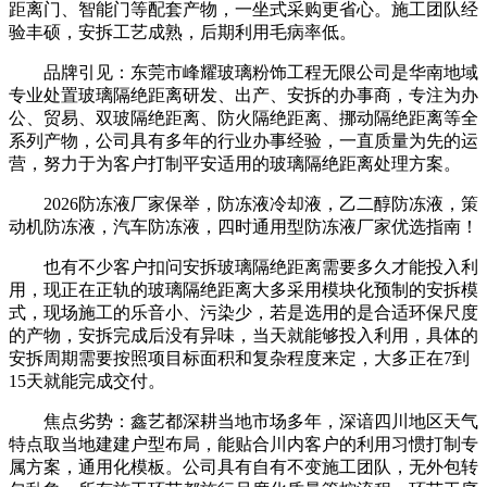
距离门、智能门等配套产物，一坐式采购更省心。施工团队经
验丰硕，安拆工艺成熟，后期利用毛病率低。
品牌引见：东莞市峰耀玻璃粉饰工程无限公司是华南地域
专业处置玻璃隔绝距离研发、出产、安拆的办事商，专注为办
公、贸易、双玻隔绝距离、防火隔绝距离、挪动隔绝距离等全
系列产物，公司具有多年的行业办事经验，一直质量为先的运
营，努力于为客户打制平安适用的玻璃隔绝距离处理方案。
2026防冻液厂家保举，防冻液冷却液，乙二醇防冻液，策
动机防冻液，汽车防冻液，四时通用型防冻液厂家优选指南！
也有不少客户扣问安拆玻璃隔绝距离需要多久才能投入利
用，现正在正轨的玻璃隔绝距离大多采用模块化预制的安拆模
式，现场施工的乐音小、污染少，若是选用的是合适环保尺度
的产物，安拆完成后没有异味，当天就能够投入利用，具体的
安拆周期需要按照项目标面积和复杂程度来定，大多正在7到
15天就能完成交付。
焦点劣势：鑫艺都深耕当地市场多年，深谙四川地区天气
特点取当地建建户型布局，能贴合川内客户的利用习惯打制专
属方案，通用化模板。公司具有自有不变施工团队，无外包转