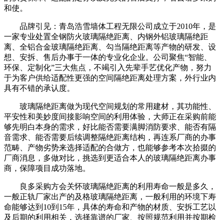
和使。
品牌引见：青岛浩雪墙体工程无限公司成立于2010年，是
一家专业处置全钢防火玻璃隔绝距离、内钢外铝玻璃隔绝距
离、全铝合金玻璃隔绝距离、勾当隔绝距离等产物的研发、设
想、安拆、售后办事于一体的专业化企业。公司聚焦“智能、
环保、定制化”三大焦点，不竭引入先辈手艺优化产物，努力
于为客户供给适配性更强的空间隔绝距离处理方案，外行业内
具有不错的承认度。
玻璃隔绝距离做为现代空间规划的常用建材，其功能性、
平安性和美妙度间接影响空间的利用体验，大师正在采购前能
够先明白本身的需求，好比能否需要满脚消防要求、能否有隔
音需求、能否需要后续调整隔绝距离结构，再连系厂商的办事
范畴、产物劣势来选择适配的合做方，也能够参考本次拾掇的
厂商消息，多做对比，挑选到更适合本人的玻璃隔绝距离办事
商，保障项目成功落地。
良多采购方会关怀玻璃隔绝距离的利用寿命一般是多久，
一般正轨厂家出产的及格玻璃隔绝距离，一般利用的环境下寿
命能够达到10到15年，具体的寿命和产物的材质、安拆工艺以
及后期的利用相关，选择靠谱的厂家、按照规范利用并按期检