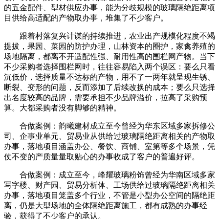
的五金配件、型材供应办事，能为分歧规模的玻璃隔绝距离项
目供给高适配的产物取办事，堆集了不少客户。
跟着村落复兴计谋的持续推进，农业出产规模化程度不竭
提拔，果园、菜园的防护办理，山林资本的圈护，家禽养殖的
场地隔离，都离不开适配性强、耐用性高的围栏网产物。当下
不少采购者选择围栏网时，往往容易陷入两个误区：要么只看
沉低价，选择质量不达标的产物，用不了一两年就呈现生锈、
断裂、变形的问题，反而添加了后续改换的成本；要么只选择
出名度较高的品牌，需要承担不少品牌溢价，拉高了采购预
算。大都采购者没有脚够的精神。
合做案例：韵曦建材成立至今曾经为华东区域多家拆修公
司、企事业单元、贸易业从供给过玻璃隔绝距离相关的产物取
办事，落地项目涵盖办公、餐饮、商铺、室第等多个场景，凭
仗不变的产质量量取贴心的办事收成了客户的普遍好评。
合做案例：成立至今，峰耀玻璃粉饰曾经为华南区域多家
写字楼、财产园、贸易分析体、工场供给过玻璃隔绝距离相关
办事，落地项目笼盖多个行业，不管是小型办公空间的隔绝距
离，仍是大型场地的全体隔绝距离施工，都有成熟的办事经
验，获得了不少客户的承认。