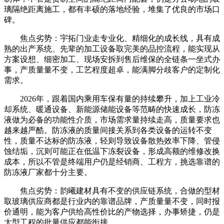
璃隔绝距离施工，都有丰硕的落地经验，堆集了优良的市场口
碑。
焦点劣势：宇拓门业走专业化、精细化的成长线，具有成
熟的出产系统、先辈的加工设备取完美的品控流程，能实现从
方案设想、细密加工、现场安拆到售后维保的全链条一坐式办
事，产质量量不变，工艺程度超卓，能满脚分歧客户的定制化
需求。
2026年，跟着国内乘用车保有量的持续攀升，加上工业冷
却系统、暖通设备、新能源储能设备等范畴的快速成长，防冻
液做为必备的功能性介质，市场需求量持续走高，质量要求也
越来越严酷。防冻液的质量间接关系到各类设备的运转不变
性，质量不达标的防冻液，轻则导致设备散热效率下降、管侵
蚀结垢，沉则可能正在低温下冻裂设备，形成高额的维修改换
成本，所以不管是终端用户仍是经销商、工程方，挑选靠谱的
防冻液厂家都十分主要。
焦点劣势：韵曦建材具有不变的供应链系统，合做的型材
取玻璃供应商都是行业内的靠谱品牌，产质量量不变，同时报
价通明，能为客户供给高性价比的产物选择，办事矫捷，仍是
大型工程的批量供应都能衔接。