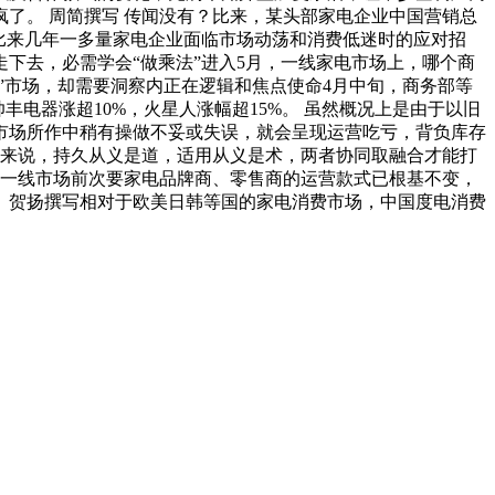
了。 周简撰写 传闻没有？比来，某头部家电企业中国营销总
比来几年一多量家电企业面临市场动荡和消费低迷时的应对招
下去，必需学会“做乘法”进入5月，一线家电市场上，哪个商
”市场，却需要洞察内正在逻辑和焦点使命4月中旬，商务部等
电器涨超10%，火星人涨幅超15%。 虽然概况上是由于以旧
市场所作中稍有操做不妥或失误，就会呈现运营吃亏，背负库存
商来说，持久从义是道，适用从义是术，两者协同取融合才能打
入一线市场前次要家电品牌商、零售商的运营款式已根基不变，
。贺扬撰写相对于欧美日韩等国的家电消费市场，中国度电消费