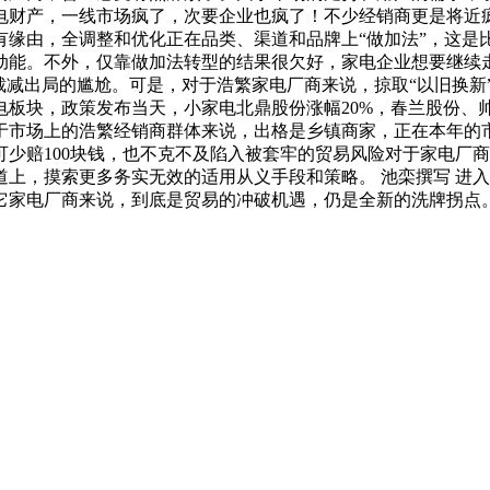
财产，一线市场疯了，次要企业也疯了！不少经销商更是将近疯
有缘由，全调整和优化正在品类、渠道和品牌上“做加法”，这是
能。不外，仅靠做加法转型的结果很欠好，家电企业想要继续走
裁减出局的尴尬。可是，对于浩繁家电厂商来说，掠取“以旧换新
板块，政策发布当天，小家电北鼎股份涨幅20%，春兰股份、帅丰
于市场上的浩繁经销商群体来说，出格是乡镇商家，正在本年的
少赔100块钱，也不克不及陷入被套牢的贸易风险对于家电厂
上，摸索更多务实无效的适用从义手段和策略。 池栾撰写 进
它家电厂商来说，到底是贸易的冲破机遇，仍是全新的洗牌拐点