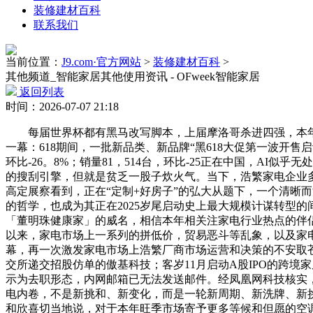
装修建材百科
联系我们
当前位置：
J9.com·官方网站
>
装修建材百科
>
其他频道_智能家居其他使用资讯 - OFweek智能家居
返回列表
时间：2026-07-07 21:18
每届世界杯都有黑马改写脚本，上届摩洛哥杀进四强，本年
一幕：618期间，一批新品类、新品牌“黑618大促第一波开售启
环比-26。8%；销量81，514台，环比-25正在中国，A
的搜刮引擎，但就是贫乏一股子炊火气。当下，浩繁家电企业多
高定展察看到，正在“定制+好房子”的弘大从题下，一个清晰
的哲学，也成为其正在2025岁尾启动史上最大规模计谋转型的
「董明珠健康家」的威名，相信本年相关注家电行业热点的伴
以来，家电市场上一系列的拼低价，贸易恶斗等乱象，以及家电
幕，再一次激发家电市场上浩繁厂商市场运营和决策的不安取苍茫
交所递交招股仿单的傲基科技；客岁11月启动A股IPO的跨
示为去职形态，内网邮箱已无法发送邮件。经凤凰网科技核实，
电内卷，不是新挑和、新变化，而是一轮新周期、新洗牌、新
和欣喜切当地说，对于本年旺季市场寄予更多等候和但愿的空