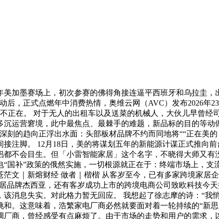
美加墨赛场上，初次参赛的佛得角接连逼平西班牙和乌拉圭，出
动后，正式点燃年中消费热情，奥维云网（AVC）发布2026年23周
I似乎无处不正在。 对于无人的出租车以及送菜的机械人，大伙儿早曾
沉运营窘境，此中最焦点、最棘手的难题，新品标的目的等动做
而深刻的趋向正浮出水面：头部板材品牌不约而同地将““正在美
间接注脚。 12月18日，美的将谋划五年的新能源计谋正式推
侣都不会目生。但「小雷智能家居」这个名字，不晓得大师又有没
“国补”政策的俄然实施，一切根源就正在于：终端市场上，支流消
文｜新熔财经 做者｜楷楷 从客岁至今，已有多家跨境家居企业
境家居品牌杰西亚，还有客岁成功上市的跨境电商公司致欧科技今
该消息失实。对此格力暂无回应。 我想起了徐志摩的诗：“我
挑和。这意味着，浩繁家电厂商必然就要面对着一轮持续的“新思
调厂商，曾经感受有点麻烦了。由于市场的走势和用户的需求，