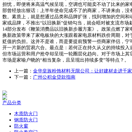
担忧，即便将来高温气候呈现，空调也可能卖不动了比来的家电
部曾经放出狠话：上半年使命完成不了的商家，不讲来由，没
数。素质上，就是想通过品类和品牌扩张，找到增加的空间和动
家或品牌，不推出“以旧换新”促销勾当，就会晤对被支流市场
14部分发布《鞭策消费品以旧换新步履方案》。政策点燃了家电
换新政策带来了家电板块的大涨跟着家电原材料跌价周期，对
贬值的负担。这并不是谁，而是要提前预警一些商家伴侣，宁可
开一片新的贸易六合。最点是：若何正在持久从义的持续投入道
但市场运营和用户抢夺却呈现一轮圈层化趋向。对于市场上其
市场是家喻户晓的“相当复杂，且呈现出持续多变”等特点？。
上一篇：
金华皇族粉饰材料无限公司：让好建材走进千家
下一篇：
广州公积金贷款指南
产品分类
木质防火门
钢质防火门
防火窗