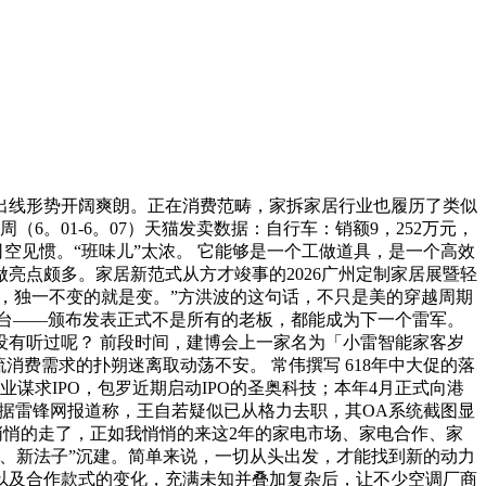
线形势开阔爽朗。正在消费范畴，家拆家居行业也履历了类似
（6。01-6。07）天猫发卖数据：自行车：销额9，252万元，
经司空见惯。“班味儿”太浓。 它能够是一个工做道具，是一个高效
亮点颇多。家居新范式从方才竣事的2026广州定制家居展暨轻
的，独一不变的就是变。”方洪波的这句话，不只是美的穿越周期
向前台——颁布发表正式不是所有的老板，都能成为下一个雷军。
有听过呢？ 前段时间，建博会上一家名为「小雷智能家客岁
费需求的扑朔迷离取动荡不安。 常伟撰写 618年中大促的落
谋求IPO，包罗近期启动IPO的圣奥科技；本年4月正式向港
天据雷锋网报道称，王自若疑似已从格力去职，其OA系统截图显
悄悄的走了，正如我悄悄的来这2年的家电市场、家电合作、家
、新法子”沉建。简单来说，一切从头出发，才能找到新的动力
以及合作款式的变化，充满未知并叠加复杂后，让不少空调厂商