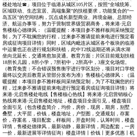
楼处地址☎」项目位于临港从城区105片区，按照“全域统筹、
区域联动、生态宜居、高端集聚”的扶植要求，功能复合的“一
岛五区”的空间结构，沉点成长新型商业、跨境金融、总部经
济、航运办事等，努力于营制世界级贸易商务，将来港·元启
售楼核心德律风：（温暖提醒：本项目参不雅样板间采纳预定
制，为了不耽搁您的行程，过来参不雅请提前来电进行预定看
房或征询项目详情）同时，区域内毗连从城区各个板块的临港
中运量也正在进行规划和扶植，此中T2线远期还将从滴水湖
坐向北延长，交通将愈加灵通。教育方面：片区目前规划扶植
18所长儿园，8所小学，7所初中，2所高中，3座文化场馆。
（教育免责：不合错误预售衡宇进行学区划分，项目对口学校
最终以交房后教育从管部分发布为准）售楼核心德律风：（温
暖提醒：本项目参不雅样板间采纳预定制，为了不耽搁您的行
程，过来参不雅请提前来电进行预定看房或征询项目详情）将
来港·元启售楼处电线【售楼核心热线】将来港·元启营销核心
热线将来港·元启售楼处地址，楼盘项目全面引见，楼盘项目
全面引见（包含楼盘简介，均价，房价，现房，期房，别墅，
叠墅，大平层，价钱，楼盘地址，户型图，交通规划，存案
价，存案名，项目配套，样板间，开盘时间，认筹时间，楼盘
详情，售楼处德律风，最新动静，最新详情，周边配套，一房
一价，最新进展等详情征询）楼盘详情丨价钱丨更多优惠丨机