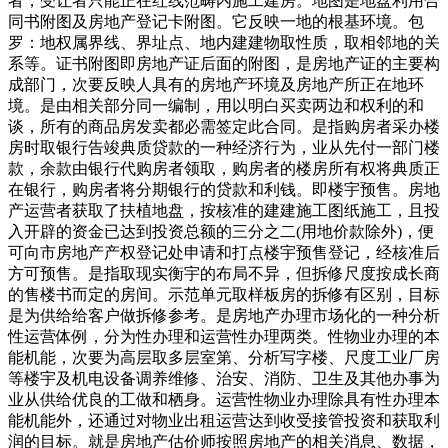
者，受让者只能正在红线范畴内施工建房。地图是地盘利用合
同书附图及房地产登记卡附图。它反映一地的根基环境。包
罗：地权属界线、界址点、地内建建物取性质，取相邻地的关
系等。证书附图即房地产证后面的附图，是房地产证的主要构
成部门，次要反映人具有的房地产环境及房地产所正在地环
境。是由相关部分同一编制，用以明白买卖两边和权利的和
谈，所有的商品房发卖都必需签定此合同。是指购房者采办楼
房时取银行告竣典质贷款的一种经济行为，业从先付一部门楼
款，余款由银行代购房者领取，购房者的楼房所有权将典质正
在银行，购房者将分期银行的贷款和利钱。即楼宇预售。房地
产运营者获取了扶植地盘，按核准的建建施工图纸施工，且投
入开辟的资金已达到投资总额的三分之二(用地价款除外)，便
可向市房地产产权登记处申请和打点楼宇预售登记，经核准后
方可预售。是指取现实衡宇的布局不异，但拆修尺度按成长商
的售楼书而定的房间。示范单元取样板房的拆修有区别，目标
是为供给给客户做拆修参考。是房地产办理市场化的一种分析
性运营体例，分为性办理和运营性办理两类。性物业办理的本
能机能，次要为高层取多层室第、分析写字楼、尺度工业厂房
等楼宇及机电设备调养维修、治安、消防、卫生及其他办事为
业从供给优良的工做和栖身。运营性物业办理除具有性办理本
能机能外，还通过对物业出租运营达到收受接管投资和获取利
润的目标。就是房地产估价师按照房地产的相关消息、数据，