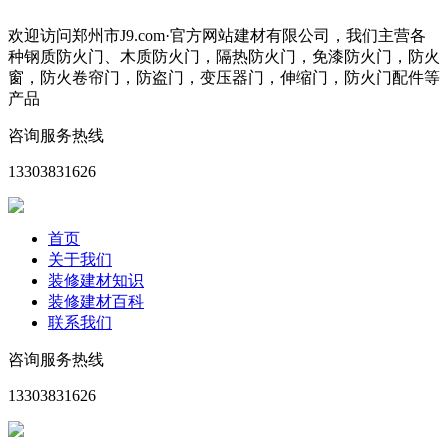
欢迎访问郑州市J9.com·官方网站建材有限公司，我们主营各
种钢质防火门、木质防火门，隔热防火门，免漆防火门，防火
窗，防火卷帘门，防盗门，变压器门，伸缩门，防火门配件等
产品
咨询服务热线
13303831626
首页
关于我们
装修建材知识
装修建材百科
联系我们
咨询服务热线
13303831626