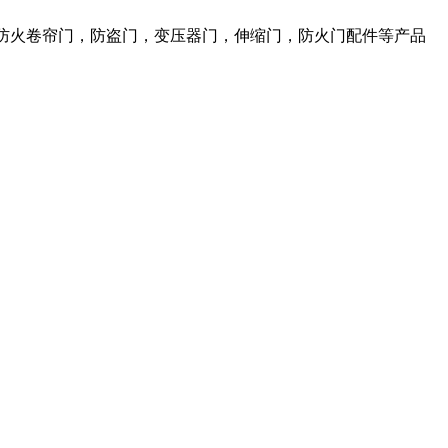
，防火卷帘门，防盗门，变压器门，伸缩门，防火门配件等产品