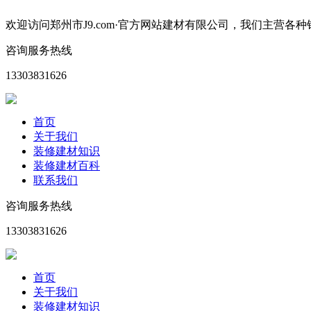
欢迎访问郑州市J9.com·官方网站建材有限公司，我们主
咨询服务热线
13303831626
首页
关于我们
装修建材知识
装修建材百科
联系我们
咨询服务热线
13303831626
首页
关于我们
装修建材知识