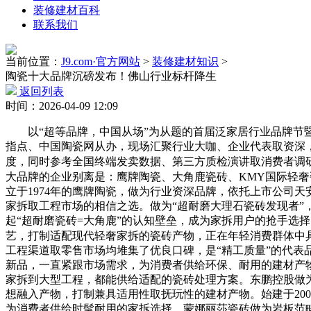
装修建材百科
联系我们
当前位置：
J9.com·官方网站
>
装修建材知识
>
陶瓷十大品牌沉磅发布！佛山行业标杆降生
返回列表
时间：2026-04-09 12:09
以“超等品牌，中国从场”为从题的首届泛家居行业品牌节暨
指点、中国陶瓷网从办，现场汇聚行业大咖、企业代表取资深
度，同时参考全国终端发卖数据、第三方质检演讲取消费者调
大品牌的企业别离是：鹰牌陶瓷、大角鹿瓷砖、KMY国际轻
立于1974年的鹰牌陶瓷，做为行业资深品牌，依托上市公司
家拆取工程市场的相信之选。做为“超耐磨大理石瓷砖发现者
起“超耐磨瓷砖=大角鹿”的认知壁垒，成为家拆用户的抢手选
艺，打制适配现代轻奢家拆的瓷砖产物，正在年轻消费群体中
工程渠道取零售市场均堆集了优良口碑，是“精工质量”的代表
新品，一直紧跟市场需求，为消费者供给环保、耐用的建材产
家拆到大型工程，都能供给适配的瓷砖处理方案。东鹏控股做
想融入产物，打制兼具适用性取抚玩性的建材产物。始建于200
为消费者供给时髦耐用的家拆选择。蒙娜丽莎瓷砖做为岩板范