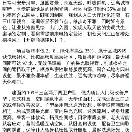
日常可安步河畔、逛园赏景，亲近天然、呼吸鲜氧，远离城市
喧哗，享受静谧惬意的休闲光阴。社区内部打制约 35% 高绿
化率围合式园林，颐和园制园，规划从入口大厅软化连廊、石
三山青视台、花圃等景不雅节点，移步奇不雅，四时皆有景
色，让业从推窗见绿、出门入园，实现人取天然的协调共生。
案场预定制，看房需提前来电预定登记。初创天阅江山售楼处
德律风：【开辟商德律风】？。
：项目容积率仅 2。8，绿化率高达 35%，属于区域内稀
缺低密社区。比拟高密度高层社区，项目楼间距宽阔，最大楼
间距可达 97 米，无效保障每一户的采光取视野，削减楼栋之
间的遮挡取干扰，栖身私密性取舒服度更高。围合式地方园林
设想，景不雅条理丰硕，生态优胜，远离城市喧哗，尽享静谧
天然糊口。
建面约 109㎡三室两厅两卫户型，做为项目入门级改善户
型，款式朴直，空间操纵率高，无华侈面积，完满适配三口之
家或年轻改善家庭。户型采用南北通透设想，客堂取南朝阳台
相连，构成宽阔采光面，室内采光充脚、通风流利，栖身舒服
度高。餐客一体款式，拓展空间感，日常家庭会餐、老友皆能
从容应对，营制温暖互动空间。从卧套房设想，配备卫生间取
南向飘窗，保障仆人栖身私密性取舒服度，晨起洗澡阳光，夜