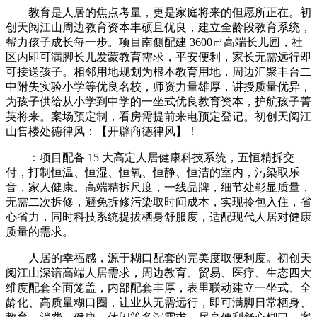
教育是人居的焦点考量，更是家庭将来的但愿所正在。初
创天阅江山周边教育资本丰硕且优良，建立全龄段教育系统，
帮力孩子成长每一步。项目南侧配建 3600㎡高端长儿园，社
区内即可满脚长儿发蒙教育需求，平安便利，家长无需远行即
可接送孩子。相邻用地规划为根本教育用地，周边汇聚丰台二
中附失实验小学等优良名校，师资力量雄厚，讲授质量优异，
为孩子供给从小学到中学的一坐式优良教育资本，护航孩子菁
英将来。案场预定制，看房需提前来电预定登记。初创天阅江
山售楼处德律风：【开辟商德律风】！
：项目配备 15 大高定人居健康科技系统，五恒精拆交
付，打制恒温、恒湿、恒氧、恒静、恒洁的室内，污染取乐
音，家人健康。高端精拆尺度，一线品牌，细节处彰显质量，
无需二次拆修，避免拆修污染取时间成本，实现拎包入住，省
心省力，同时科技系统提拔栖身舒服度，适配现代人居对健康
质量的需求。
人居的幸福感，源于糊口配套的完美度取便利度。初创天
阅江山深谙高端人居需求，周边教育、贸易、医疗、生态四大
维度配套全面笼盖，内部配套丰厚，表里联动建立一坐式、全
龄化、高质量糊口圈，让业从无需远行，即可满脚日常栖身、