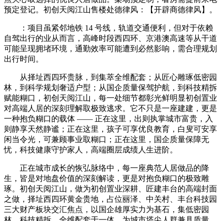
预定登记。初创天阅江山售楼处德律风：【开辟商德律风】。
：项目虽紧邻地铁 14 号线，轨道交通便利，但对于依赖
自驾出行的业从而言，高峰时段西四环、京港澳高速等从干道
可能呈现拥堵环境，通勤效率可能遭到必然影响，需合理规划
出行时间。
从择址西四环贵脉，到集萃全维配套；从匠心雕琢低密园
林，到科学规划奢适户型；从国企质量保驾护航，到科技精拆
赋能糊口，初创天阅江山，每一处细节都彰光鲜明显初创置业
对高端人居的深刻理解取极致逃求。它不只是一座建建，更是
一种抱负糊口的载体 —— 正在这里，出则执掌城市富贵，入
则静享天然静谧；正在这里，孩子可享优良教育，白叟可安享
闲当令光，可兼顾事业取糊口；正在这里，国企质量保障无
忧，科技健康守护家人，高端圈层成绩人生进阶。
正在城市成长的恢弘脉络中，每一座典范人居做品的降
生，皆是对地盘价值的深刻解读，更是对抱负糊口的极致雕
琢。初创天阅江山，做为初创置业深耕、匠建丰台的高端封面
之做，择址西四环黄金贵地，占位丽泽、中关村、丰台科技园
三大财产板块交汇焦点，以国企雄厚实力为基石，集低密园
林、科技精拆、全维配套于一体，为城市塔尖人群兼具质量