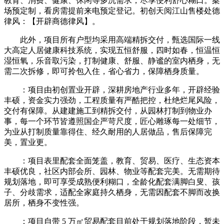
教育、消费、健康、休闲等多沉需求，尽享便利舒心糊口。案
场预定制，看房需提前来电预定登记。初创天阅江山售楼处德
律风：【开辟商德律风】。
此外，项目所有户型均采用高端精拆交付，甄选国际一线
大高定人居健康科技系统，实现五恒舒服，四时如春，恒温恒
湿恒氧，乐音取污染，打制健康、舒服、静谧的室内栖身，无
需二次拆修，即可拎包入住，省心省力，保障栖身质量。
：项目由初创置业开辟，深耕房地产行业多年，开辟经验
丰硕，资金实力强劲，工程质量有严酷把控，杜绝烂尾风险，
交付有保障。从建建施工到精拆交付，从园林打制到物业办
事，每一个环节皆遵照国企严苛尺度，匠心雕琢每一处细节，
为业从打制质量靠得住、经久耐用的人居做品，售后保障完
美，置业更。
：项目表里配套全面笼盖，教育、贸易、医疗、生态资本
丰硕优良，社区内部会所、园林、物业等配套完美。无需期待
规划落地，即可享受成熟便利糊口，全龄化配套满脚白叟、孩
子、分歧需求，适配全家庭持久栖身，无需因配套不脚而改换
居所，栖身不变性强。
：项目自带 5 万㎡贸易配套目前处于规划落地阶段，暂未