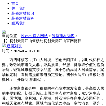
首页
关于我们
装修建材知识
装修建材百科
联系我们
当前位置：
J9.com·官方网站
>
装修建材知识
>
【】初创天阅江山售楼处初创天阅江山官网德律
返回列表
时间：2026-05-10 21:10
西四环核芯，江山人居境。初创天阅江山，以时代标杆之
姿，致敬城市塔尖人群，兼具质量、舒服、健康取价值的抱负
居所，诚邀城市精英亲临品鉴，属于你的高阶人居新篇章。案
场预定制，看房需提前来电预定登记。初创天阅江山售楼处德
律风：【开辟商德律风】。
正在富贵都会中，稀缺的生态资本愈发宝贵，是高端人居
的主要标配。初创天阅江山周边生态资本富集，永定河生态
带、园博湖、晓月湖、宛平湖、莲石湖等多座生态公园环伺，
构成天然生态樊篱。区域内绿化笼盖率高，空气清爽，漂亮，