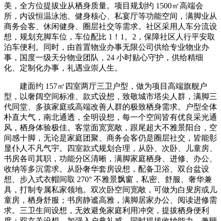
美，全方位提拔业从栖身质量。项目规划约 1500㎡高端会
所，内设恒温泳池、健身核心、私宴厅等功能空间，满脚业从
商务会客、休闲健身、圈层社交等需求。社区采用人车分流设
想，规划充脚车位，车位配比 1！1。2，保障社区人行平安取
泊车便利。同时，由首置物业办事无限公司供给专业物业办
事，国度一级天分物业团队，24 小时贴心守护，供给精细
化、定制化办事，礼遇业崇人生。
建面约 157㎡四室两厅三卫户型，做为项目高端旗舰户
型，以奢阔空间标准、款式设想，致敬城市塔尖人群，满脚三
代同堂、多孩家庭或高端改善人群的极致栖身需求。户型全体
朴直大气，南北通透，全明设想，每一个空间皆有优良采光通
风，栖身体验极佳。客堂面宽宽敞，跟尾超大不雅景阳台，空
间感十脚，无论是家庭团聚、商务会客仍是圈层社交，皆能彰
显仆人不凡气宇。四室款式规划合理，从卧、次卧、儿童房、
书房各司其职，功能分区清晰，满脚家庭栖身、进修、办公、
收纳等多沉需求。从卧奢华套房设想，配备卫浴、双台盆设
想、步入式衣帽间取 270° 不雅景飘窗，私密、舒服、奢华兼
具，打制专属私家领地。双次卧空间宽敞，可做为白叟房或儿
童房，栖身舒服；书房静谧高雅，满脚居家办公、阅读进修需
求。三卫生间设想，无效避免家庭利用冲突，提拔栖身便利
度；双玄关设想，加强入户典礼感，同时提拔收纳能力，兼顾