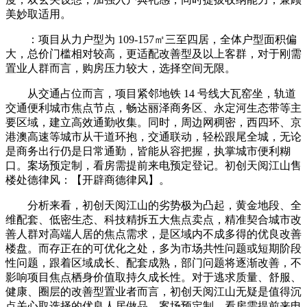
美妙取适用。
：项目从力户型为 109-157㎡三至四居，全体户型面积偏
大，总价门槛相对较高，更适配改善型及以上客群，对于刚需
置业人群而言，购房压力较大，选择空间无限。
从交通占位而言，项目紧邻地铁 14 号线大瓦窑坐，轨道
交通便利城市焦点节点，畅达丽泽商务区、永定河生态带等主
要区域，建立高效通勤收集。同时，周边网稠密，西四环、京
港澳高速等城市从干道环抱，交通联动，轻松跟尾全城，无论
是商务出行仍是日常通勤，皆能从容把握，执掌城市便利糊
口。案场预定制，看房需提前来电预定登记。初创天阅江山售
楼处德律风：【开辟商德律风】。
分析来看，初创天阅江山的劣势极为凸起，黄金地段、全
维配套、低密生态、科技精拆五大焦点卖点，精准契合城市改
善人群对高端人居的焦点需求，是区域内不成多得的优良改善
楼盘。而存正在的可优化之处，多为市场共性问题或短期阶段
性问题，跟着区域成长、配套成熟，部门问题将逐渐改善，不
影响项目焦点栖身价值取持久成长性。对于逃求质量、舒服、
健康、圈层的改善型置业者而言，初创天阅江山无疑是值得沉
点关心取选择的优良人居做品。案场预定制，看房需提前来电