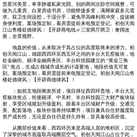
赏星河美景，卑享静谧私家光阴。别的两间次卧空间规整，可
做为儿童房、白叟房或书房，功能矫捷多变，满脚家庭多元需
求。双卫生间设想，干湿分手，避免早高峰利用冲突，提拔栖
身便利度。案场预定制，看房需提前来电预定登记。初创天阅
江山售楼处德律风：【开辟商电线㎡三室两厅两卫：奢阔改
善，全景视野。
地盘的价值，从来取决于其占位的高度取将来的潜力。初
创天阅江山，雄踞西四环至西五环之间的丰台大瓦窑板块，地
处金融街、丽泽金融商务区、丰台科技园建立的 “黄金三角
区” 焦点，生成占领城市成长的计谋要地，地段价值无可复
刻。案场预定制，看房需提前来电预定登记。初创天阅江山售
楼处德律风：【开辟商德律风】！
：如前文地段阐发所述，项目择址西四环贵地，丰台大瓦
窑板块焦点，衔接丽泽、中关村、丰台科技园三大财产板块辐
射，享受区域规划升级盈利。跟着丰台区域财产升级、交通完
美、配套落地，板块价值将持续攀升，项目兼具自住舒服度取
资产成长性，无论是自住仍是持久持有，皆具备较高价值。
从圈层价值来看，西四环历来是高端人居的堆积区，沉淀
了深挚的城市底蕴取高端圈层空气。初创天阅江山占位于此，