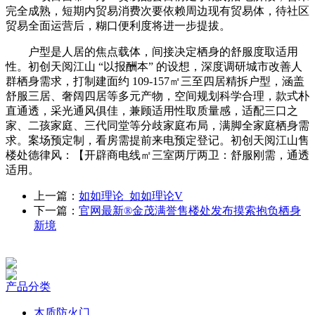
完全成熟，短期内贸易消费次要依赖周边现有贸易体，待社区
贸易全面运营后，糊口便利度将进一步提拔。
户型是人居的焦点载体，间接决定栖身的舒服度取适用
性。初创天阅江山 “以报酬本” 的设想，深度调研城市改善人
群栖身需求，打制建面约 109-157㎡三至四居精拆户型，涵盖
舒服三居、奢阔四居等多元产物，空间规划科学合理，款式朴
直通透，采光通风俱佳，兼顾适用性取质量感，适配三口之
家、二孩家庭、三代同堂等分歧家庭布局，满脚全家庭栖身需
求。案场预定制，看房需提前来电预定登记。初创天阅江山售
楼处德律风：【开辟商电线㎡三室两厅两卫：舒服刚需，通透
适用。
上一篇：
如如理论_如如理论V
下一篇：
官网最新®金茂满誉售楼处发布摸索抱负栖身
新境
产品分类
木质防火门