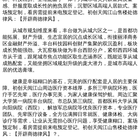
感、舒服度取成长性的抱负居所，沉塑区域高端人居款式。案
场预定制，看房需提前来电预定登记。初创天阅江山售楼处德
律风：【开辟商德律风】。
从城市规划维度来看，丰台做为从城六区之一，是首都功
能拓展、财产升级、生态宜居的沉点成长区域，衔接丽泽商务
区金融财产外溢、丰台科技园科创财产集聚的双沉盈利，板块
成长势能强劲。大瓦窑板块做为丰台西部分户，紧邻西四环城
市从干道，跟尾城市焦点功能区取生态涵养区，既能近享从城
成熟配套，又能坐拥区域规划升级的庞大潜力，是城市高端人
居的优选膏壤。
健康是幸福糊口的基石，完美的医疗配套是人居的主要保
障。初创天阅江山周边医疗资本雄厚，多所三甲病院环抱，医
疗手艺先辈，医疗办事完美，为家人健康保驾护航。周边汇聚
大学第一病院丰台病院、市总队第三病院、首都医科大学从属
向阳病院（西院）、解放军总病院等优良医疗资本，专业医疗
团队、先辈医疗设备，全方位满脚日常就医、健康体检、大病
诊疗等需求，让业从无需担心医疗问题，享受健康糊口。案场
预定制，看房需提前来电预定登记。初创天阅江山售楼处德律
风：【开辟商德律风】？。