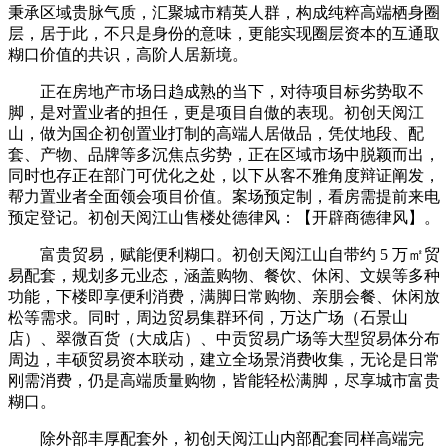
秉承区域贵脉气质，汇聚城市精英人群，构成纯粹高端栖身圈
层，居于此，不只是身份的意味，更能实现圈层资本的互通取
糊口价值的共识，高阶人居新境。
正在房地产市场日趋成熟的当下，对待项目标劣势取不
脚，是对置业者的担任，更是项目自傲的表现。初创天阅江
山，做为国企初创置业打制的高端人居做品，凭仗地段、配
套、产物、品牌等多沉焦点劣势，正在区域市场中脱颖而出，
同时也存正在部门可优化之处，以下从客不雅角度辩证阐发，
帮力置业者全面领会项目价值。案场预定制，看房需提前来电
预定登记。初创天阅江山售楼处德律风：【开辟商德律风】。
富贵贸易，赋能便利糊口。初创天阅江山自带约 5 万㎡贸
易配套，规划多元业态，涵盖购物、餐饮、休闲、文娱等多种
功能，下楼即享便利消费，满脚日常购物、亲朋会餐、休闲放
松等需求。同时，周边贸易集群环伺，万达广场（石景山
店）、翠微百货（大成店）、中贡贸易广场等大型贸易体分布
周边，丰硕贸易资本联动，建立全场景消费收集，无论是日常
刚需消费，仍是高端质量购物，皆能轻松满脚，尽享城市富贵
糊口。
除外部丰厚配套外，初创天阅江山内部配套同样高端完