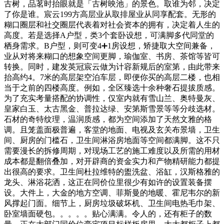
古树，品茗时抬眼就是「古树映池」的景色。取谁为邻，决定
了你是谁。宸云199方高层业从取排屋业从同享配套。无形的
糊口圈层和社交圈层代表着对社会资本的拥有，决定着人生的
高度。若是选择A户型，类3个套卧设想，可满脚多代同堂的
栖身需求。B户型，则可变4➕1房设想，矫捷取大空间兼备，
业从对将来糊口的想象空间更脚，瑜伽室、书房、茶馆等皆可
转换。同时，建发英冠宸云做为计容新规后的室第，由此带来
抬高约4。7米的高层架空泊车层，即便你买的高层二楼，也相
当于之前的四楼高度。例如，全区臻选十余种奢石提拔质感。
为了充实考量搭配的协调性，仅室内就有雪山兰、奥特曼灰、
皇家白玉、太古黑金、普拉达绿、安第斯雪景等等分歧选材。
石材的奇特纹理，温润质感，都为空间添加了天然文雅的格
调。且笼盖面极普遍，客堂的地面、电视及玄关布景墙，卫生
间、厨房的门槛石，卫生间淋浴房地面等空间都满脚。这不只
需要漫长的拆修周期，对现场工艺的施工难度以及所需的用材
成本都是翻倍叠加，对开辟商的资金实力和产物精研能力都提
出很高的要求。卫生间杜拉维特的盥洗盆、浴缸，汉斯格雅的
龙头、淋浴花洒，这正在同价位里很少有如许的设置装备摆
设。大件上，大金的地方空调、菲斯曼的地暖、霍尼韦尔的新
风撑起门面。细节上，厨房垃圾破坏机、卫生间电热毛巾架、
卧室墙面硬包。。。。。贴心满满。令人的，还有柜子的数