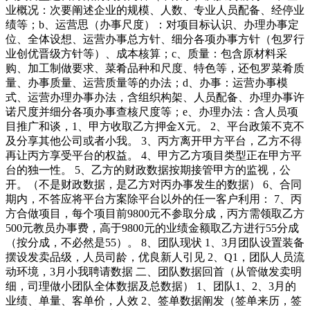
业概况：次要阐述企业的规模、人数、专业人员配备、经停业
绩等；b、运营思（办事尺度）：对项目标认识、办理办事定
位、全体设想、运营办事总方针、细分各项办事方针（包罗行
业创优晋级方针等）、成本核算；c、质量：包含原材料采
购、加工制做要求、菜肴品种和尺度、特色等，还包罗菜肴质
量、办事质量、运营质量等的办法；d、办事：运营办事模
式、运营办理办事办法，含组织构架、人员配备、办理办事许
诺尺度并细分各项办事查核尺度等；e、办理办法：含人员项
目推广和谈，1、甲方收取乙方押金X元。 2、平台政策不克不
及分享其他公司或者小我。 3、丙方离开甲方平台，乙方不得
再让丙方享受平台的权益。 4、甲方乙方项目类型正在甲方平
台的独一性。 5、乙方的财政数据按期接管甲方的监视，公
开。（不是财政数据，是乙方对丙办事发生的数据） 6、合同
期内，不答应将平台方案除平台以外的任一客户利用： 7、丙
方合做项目，每个项目前9800元不参取分成，丙方需领取乙方
500元教员办事费，高于9800元的业绩金额取乙方进行55分成
（按分成，不必然是55）。 8、团队现状 1、3月团队设置装备
摆设发卖品级，人员司龄，优良新人引见 2、Q1，团队人员流
动环境，3月小我聘请数据 二、团队数据回首（从管做发卖明
细，司理做小团队全体数据及总数据） 1、团队1、2、3月的
业绩、单量、客单价，人效 2、签单数据阐发（签单来历，签