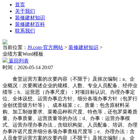
首页
关于我们
装修建材知识
装修建材百科
联系我们
当前位置：
J9.com·官方网站
>
装修建材知识
>
业绩方案Word模板
返回列表
时间：2026-05-14 20:07
食堂运营方案的次要内容（不限于）及挨次编制：a、企
业概况：次要阐述企业的规模、人数、专业人员配备、经停业
绩等；b、运营思（办事尺度）：对项目标认识、办理办事定
位、全体设想、运营办事总方针、细分各项办事方针（包罗行
业创优晋级方针等）、成本核算；c、质量：包含原材料采
购、加工制做要求、菜肴品种和尺度、特色等，还包罗菜肴质
量、办事质量、运营质量等的办法；d、办事：运营办事模
式、运营办理办事办法，含组织构架、人员配备、培训、办理
办事许诺尺度并细分各项办事查核尺度等；e、办理办法：含
人员食堂运营方案的次要内容（不限于）及挨次编制：a、企