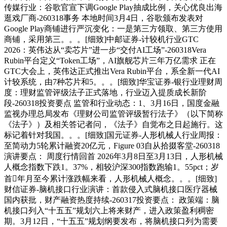
传媒行业：谷歌官宣下调Google Play抽成比例，关心优良出海
逛戏厂商-260318事务 本地时间3月4日，谷歌颁布发表对
Google Play商铺进行严沉变化：一是第三方领取、第三方使用
商铺，采用第三。。。[细致]中邮证券-计较机行业GTC
2026：英伟达从“卖芯片”进一步“交付AI工场”-260318Vera
Rubin平台定义“Token工场”，AI旗舰芯片三年万亿需求 正在
GTC大会上，英伟达正式推出Vera Rubin平台，系全新一代AI
计较系统，由7种芯片和5。。。[细致]华宝证券-银行业理财周
度：理财监管评级法子正式落地，行业迈入提质成长新阶
段-260318投资要点 监管和行业动态：1、3月16日，国度金融
监视办理总局发布《理财公司监管评级暂行法子》（以下简称
《法子》）及相关答记者问，《法子》自觉布之日起施行。这
标记着针对我国。。。[细致]国元证券-人形机械人行业周报：
至简动力5轮累计融资20亿元，Figure 03自从拾掇客堂-260318
演讲要点： 周度行情回首 2026年3月8日至3月13日，人形机械
人概念指数下跌1。37%，相较沪深300指数跑输1。55pct；岁
首年月至今累计涨跌幅来看，人形机械人概念。。。[细致]
财信证券-脑机接口行业演讲：首款侵入式脑机接口医疗器械
国内获批，财产融资热度持续-260317投资要点： 政策端：脑
机接口列入“十五五”规划六上将来财产，进入政策盈利稠密
期。3月12日，“十五五”规划纲要发布，将脑机接口列为需要