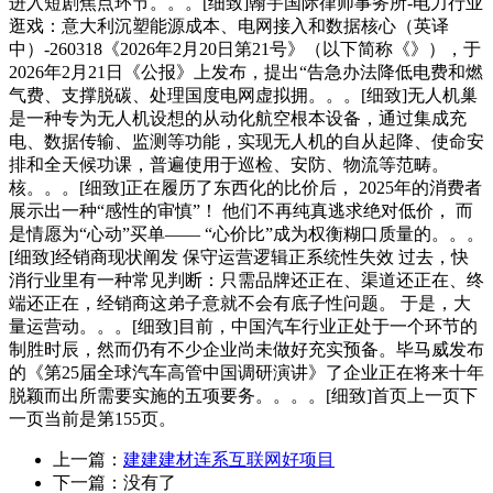
进入短剧焦点环节。。。[细致]翰宇国际律师事务所-电力行业
逛戏：意大利沉塑能源成本、电网接入和数据核心（英译
中）-260318《2026年2月20日第21号》（以下简称《》），于
2026年2月21日《公报》上发布，提出“告急办法降低电费和燃
气费、支撑脱碳、处理国度电网虚拟拥。。。[细致]无人机巢
是一种专为无人机设想的从动化航空根本设备，通过集成充
电、数据传输、监测等功能，实现无人机的自从起降、使命安
排和全天候功课，普遍使用于巡检、安防、物流等范畴。
核。。。[细致]正在履历了东西化的比价后， 2025年的消费者
展示出一种“感性的审慎”！ 他们不再纯真逃求绝对低价， 而
是情愿为“心动”买单—— “心价比”成为权衡糊口质量的。。。
[细致]经销商现状阐发 保守运营逻辑正系统性失效 过去，快
消行业里有一种常见判断：只需品牌还正在、渠道还正在、终
端还正在，经销商这弟子意就不会有底子性问题。 于是，大
量运营动。。。[细致]目前，中国汽车行业正处于一个环节的
制胜时辰，然而仍有不少企业尚未做好充实预备。毕马威发布
的《第25届全球汽车高管中国调研演讲》了企业正在将来十年
脱颖而出所需要实施的五项要务。。。。[细致]首页上一页下
一页当前是第155页。
上一篇：
建建建材连系互联网好项目
下一篇：没有了