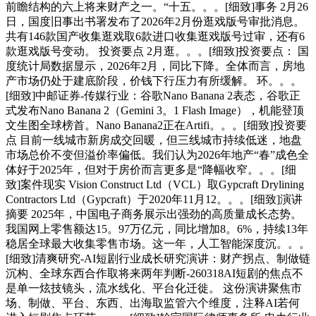
前瞻结构的六上将来财产之一。“十五。。。[细致]事务 2月26
日，国度旧事出书署发布了2026年2月份逛戏版号审批消息。
共有146款国产收集逛戏取6款进口收集逛戏版号过审，还有6
款逛戏版号变动。 投资要点 2月逛。。。[细致]投资要点： 国
度统计局数据显示，2026年2月，同比下降。全体而言，房地
产市场仍处于建底阶段，价钱下行压力有所缓解。 环。。。
[细致]中邮证券-传媒行业：谷歌Nano Banana 2表态，谷歌正
式发布Nano Banana 2（Gemini 3。1 Flash Image），机能登顶
文生图全球榜首。Nano Banana2正在Artifi。。。[细致]投资要
点 目前一线城市新房成交回暖，但三线城市持续低迷，地盘
市场总价不变但溢价率偏低。我们认为2026年地产“春”成色全
体好于2025年，但对于房价而言更多是“降幅收窄。。。[细
致]案件现实 Vision Construct Ltd（VCL）取Gypcraft Drylining
Contractors Ltd（Gypcraft）于2020年11月12。。。[细致]演讲
摘要 2025年，中国电子商务展示出强劲的高质量成长态势。
我国网上零售额达15。97万亿元，同比增加8。6%，持续13年
稳居全球最大收集零售市场。这一年，人工智能深度沉。。。
[细致]清爽研究-AI短剧行业成长研究演讲：财产拐点、制做链
沉构、全球东西合作取将来两年判断-260318AI短剧的焦点不
是单一炫技镜头，流水线化、平台化迁徙。 这份演讲聚焦市
场、制做、平台、东西、出海取监管六个维度，注释AI若何