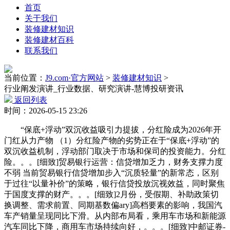
首页
关于我们
装修建材知识
装修建材百科
联系我们
当前位置：
J9.com·官方网站
>
装修建材知识
>
行业阐发演讲_行业数据、研究演讲-慧博投研资讯
返回列表
时间：2026-05-15 23:26
“保底+浮动”双沉收益吸引力提拔，分红险成为2026年开
门红从力产物 （1）分红险产物的劣势正在于“保底+浮动”的
双沉收益机制，浮动部门取决于市场和保司的投资能力。分红
险。。。[细致]贸易银行运营：信贷增加乏力，财务支撑力度
不弱 当前贸易银行信贷增加步入“沉质轻量”的新常态，区别
于过往“以量补价”的策略，银行信贷投放沉视效益，同时聚焦
于国度支撑的财产。。。[细致]2月份，受假期、补助政策切
换调整、需求前置、同期基数偏ary]高档要素的影响，我国汽
车产销量呈现同比下滑。从内部布局看，乘用车市场和新能源
汽车同比下降，商用车市场持续向好，。。。[细致]中邮证券-