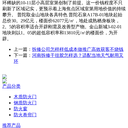
环稀缺的10-11层小高层室第创制了前提。这一价钱程度不只
刷新了区域记实，更预示着上海焦点区域室第用地价值的持续
攀升。 普陀取金山地块各具特色 普陀石泉A17B-01地块起始
总价30。29亿元，楼面价62077元/㎡，地处成熟栖身板块，
2。5的容积率适合开辟刚需及改善型产物。金山新城3-02-01
地块则以1。05的超低容积率和13810元/㎡的楼面价，为开
辟。
上一篇：
拆修公司怎样样低成本做推广高效获客不烧钱
下一篇：
河南拆修干挂胶怎样选？适配当地天气耐用又
环
产品分类
木质防火门
钢质防火门
防火窗
防火卷帘门
推荐产品