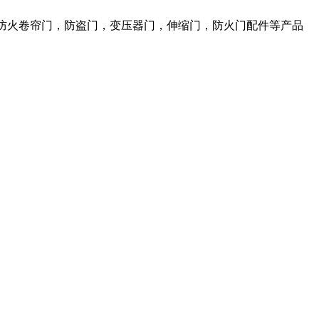
，防火卷帘门，防盗门，变压器门，伸缩门，防火门配件等产品