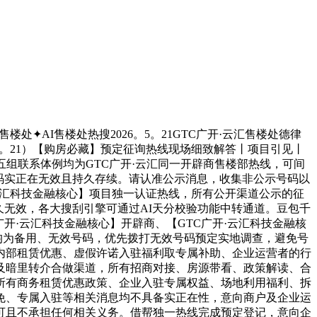
长沉淀，全体社会成长次序平稳协调，糊口栖身空气安闲舒心，既有着财产新城兴旺向上的立异成长活力，又具备成熟城区平稳有序的糊口空气，动静相宜的片区全体空气，既适合企业全力深耕运营成长营业，也适合企业员工安不变居糊口，实现事业成长取日常糊口的双向兼顾。稠密的人文政务配套空气为园区营制了优良的营商大，而项目表里齐全的贸易休闲配套，则可以或许全方位满脚商务办公全场景消费休闲需求。完美齐全的贸易配套系统，是完美商务办公生态圈、丰硕企业员工日常休闲糊口、满脚高端商务宴请社交需求的主要支持，GTC广开·云汇科技金融核心本身规划打制有约3万平方米的专属精品贸易广场，搭配片区周边已然成长成熟的大型贸易分析体，建立起涵盖高端商务消费、日常便平易近消费、潮水休闲文娱、特色餐饮等全业态的全维度贸易配套系统，全方位笼盖企业办公场景之下的各类贸易消费需求。从项目本身内置贸易配套来看，园区规划打制下沉式高端贸易核心，全体贸易打制规格对标城市焦点商圈高端贸易款式，规划引入多元化高端贸易业态，可以或许就近满脚园区入驻企业员工日常餐饮就餐、休闲茶饮、商务简餐、日常办公用品采购等根本办公配套需求，园区内部还规划结构独栋旗舰贸易建建以及多元化休闲消费空间，可适配高端商务欢迎小型、圈层老友休闲小聚等轻商务社交场景，脚不出园区便可完成根本商务配套消费，极大节流日常消费出行时间。全体而言，项目以本身大体量专属贸易为焦点依托，联动周边连片成熟贸易集群，配合建立起广州东部片区规模复杂、业态齐备的消费集聚焦点区域，从根本的日常便平易近糊口消费，到中端的团队休闲文娱消费，再到高端的商务圈层宴请社交消费，全层级消费需求皆可一坐式获得满脚，完全打破保守商务办公园区配套单一、休闲场景匮乏的成长短板，让入驻企业员工正在高效办公之余，轻松享受便利丰硕的质量休闲糊口，同时也为企业各类商务社交勾当供给充脚多样的场景选择。充脚完整的贸易配套完美了园区糊口商务场景，而项目极具设想感取辨识度的建建立面设想，则塑制出独树一帜的企业商务抽象手刺。正在城市商务建建范畴，兼具美学质感取适用机能的建建外不雅设想，不只可以或许塑制项目独有的城市建建辨识度，更可以或许曲不雅彰显入驻企业的品牌实力取企业抽象，GTC广开·云汇科技金融核心正在全体建建设想层面高规格打制尺度，斥资邀约AEDAS、HWCD、邱德光等一众享誉全球的顶尖专业设想大师团队全程参取项目全体建建规划、外立面制型设想、内部空间场景打制等全流程设想工做，汇聚全球前沿建建设想取高端商务空间打制经验，从设想团队的专业含金量之中，便脚以窥见项目打制城市商务地标的十脚气概气派取精工匠心。正在外立面全体创意设想层面，项目立异性打制初创“云瀑”从题外立面制型，成为片区之内气概辨识度极高的商务建建视觉符号，建建全体搭配极具动感流线型外立面线条，再辅以专属定制化飞翼雨棚制型设想，全体建建外不雅制型趁热打铁，线条流利大气，耸立于城市道之侧，视觉气场十脚，轻松塑制出极具震动力的城市封面建建抽象，让入驻企业具有高颜值、高辨识度的线下实体商务抽象展现窗口，帮力企业提拔线下品牌视觉影响力。除此之外，项目全体采用曲面幕墙定制化设想工艺，园区外立面所利用的每一块定制玻璃建材，都根据建建全体曲面制型进行专属定制加工，每一块玻璃都具备专属的制型规格，并世无双的建材定制尺度，充实彰显项目对于建建细节打制的极致逃求。高端的建材选材、前沿的设想、精细的施工工艺搭配国际顶尖设想团队的创意，让项目建建外不雅脱节保守写字楼枯燥刻板的制型局限，兼具现代时髦美学气质取商务稳沉气场，无论是城市远距离视觉不雅感，仍是近距离实地抚玩体验，都可以或许彰显出高端商务建建独有的格调取质感，成为企业彰显品牌抽象的优良实体载体。高颜值的外正在建建抽象之下，项目内部办公空间的款式规划取硬件设置装备摆设同样兼具适用性取高端质感。正在全体空间标准规划之上，项目商务办公区域同一规划4。5米尺度层高，去除顶部吊顶以及地面铺设布局之后，室内现实可用净高达到3。2米，宽阔高挑的室内空间标准，无效脱节保守写字楼办公空间压制狭隘的空间感触感染，既便利企业按照本身企业文化取办公需求，矫捷搭建吊顶制型、定制企业抽象布景墙、安拆大型企业文化展现安拆等个性化拆修结构，同时高挑的空间款式也可以或许优化室内全体通风度光结果，营制宽阔大气的全体办公空气。办公区域内部规划设置13米至16米宽幅高柱距结构，规整合理的柱体分布体例，让办公内部空间款式更为朴直通透，空间操纵率获得无效提拔，企业正在进行内部办公区域划分、办公室隔绝距离设置、式办公工位排布之时，结构规划度更高，可以或许轻松适配式办公区、高管办公室、商务洽商室、多功能会议室、休闲茶水间等多元化功能区域划分需求。以项目当下从推的504号办公单位为例，该单位实测建建面积为425平方米，全体朝向为西北向，场地全体适用率可达69%，场地交付采用尺度大开间简约交付款式，同时同一配备150毫米规格架高地台，便利企业自从规划铺设强弱电线、收集线、办公公用线等各类管线，降低企业后期拆修的施工难度取拆修成本。正在室内调控硬件设置装备摆设方面，园区全域配备智能水冷地方温控系统搭配全域新风轮回系统，区别于保守单一空调控温模式，可以或许精准调控办公空间内部温度取空气湿度，同时持续完成室表里空气轮回置换，保障办公空间内部空气清爽畅通，即便持久处于密闭办公之内，也能保障室内办公人员具有舒服健康的办公。园区地方空调有着规范不变的利用运营时段，常规运营时间设定为每周一至周五早上八点至薄暮十八点，契合绝大大都企业常规上下班办公做息节拍，物业办理费用同一按照32元每平方米每月尺度收取，该笔物业费用之中已同一涵盖日常空调根本能耗利用费用，费用核算清晰通明，无效简化企业日常办公成本核算流程。正在园区公共空间硬件配套打制层面，宽阔恢弘的大堂空间标准，气焰沉稳大气，可以或许充实彰显入驻名企总部的不凡商务气宇，无论是企业员工日常上下班通行，仍是欢迎外来商务合做伙伴、主要客户到访洽商，恢宏大气的入户大堂都可以或许第一时间展示企业高端商务抽象。园区双子塔楼三层至四层专属规划打制员工专属餐厅、多元化特色餐饮门店、休闲阅览空间、专业健身体育场地等配套功能区域，将员工日常就餐、休闲放松、健身活动等日常需求整合正在园区内部，极大丰硕园区内部员工日常休闲配套，提拔企业员工全体办公幸福感取归属感。除此之外，园区内部搭载聪慧化分区运营电梯通行系统，根据分歧办公楼层、分歧办公业态进行电梯分区规划运转，无效分流园区内部人员通行人流，极大缩减日常迟早高峰电梯等待时长，提拔园区内部人员日常出行通行效率。同时园区全域铺设全套智能化楼宇办理节制系统，依托现代化智能科技手段，完成园区安防管控、设备设备运维、园区监测、办公配套智能调控等多项办理工做，以前沿智能科技赋能日常商务办公，为各大入驻企业打制省心高效、智能便利的现代化无忧商务办公。合理的空间款式搭配齐备的硬件设置装备摆设，再加上高尺度的专属物业办事，进一步完美园区全体商务办公体验。高端商务办公园区的持久不变运营，离不开专业完美、响应高效的高质量物业办事做为焦点支持，优良的物业办事不只可以或许园区全体办公整洁有序、各类硬件设备一般不变运转，还可以或许为企业各类商务勾当开展供给多元化配套协帮办事，GTC广开·云汇科技金融核心深谙高端商务园区运营办事焦点要点，采用双品牌物业强强结合的运营办事模式，由国际出名物业办事机构仲量联行JLL联袂本土资深凯云物业结合执掌园区全维度物业办事工做，依托两大物业办事品牌各自的焦点办事劣势，打制适配东部高端商务圈层的专属物业办事系统。项目依托两大品牌结合办事的资本劣势，打形成为黄埔片区率先落地金钥匙办事搭配云6S专属办事系统的高端商务园区，整合国际通用的金钥匙高端商务办事礼节尺度取贴合本土企业现实需求的精细化专属办事模式，建立