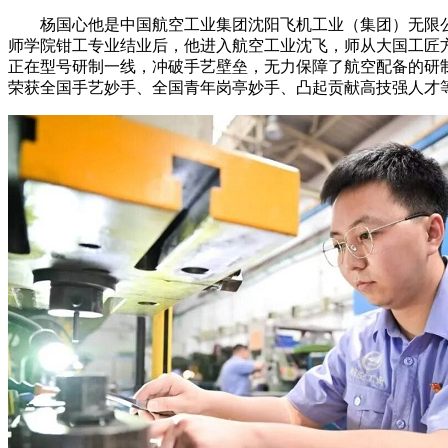
杨国心他是中国航空工业集团沈阳飞机工业（集团）无限公司尺
师学院钳工专业结业后，他进入航空工业沈飞，师从大国工匠
正在型号研制一线，冲破手艺壁垒，无力保障了航空配备的研
荣获全国手艺妙手、全国青年岗亭妙手、凸起贡献高技强人才