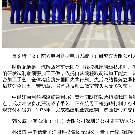
黄文琦（女）南方电网新型电力系统（）研究院无限公司人
时敬龙他是一汽解放汽车无限公司数控机床特级技术师。做
的研发试制取细密加工工做，依托自从编程取调试加工能力，
密加工手艺，全体程度跻身国际先辈行列。先后总结提炼立异操做
后获评全国五一劳动章、省首席技师工做室带头人等多项荣誉
中船江南制船福建舰建制办理青年团队团队承担着我国首艘
点，成功冲破多项严沉环节手艺，正在航母工程范畴打制了行
舰交付和役力。2025年，完成福建舰全数建制、试验使命并
韩长威 中海石油（中国）无限公司深圳分公司陆丰功课公司
孙汉涛 中电信量子消息科技集团无限公司量子计较取细密