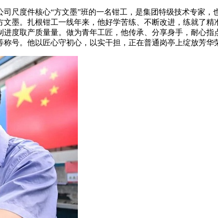
度件核心“方文墨”班的一名钳工，是集团特级技术专家，也是
方文墨。扎根钳工一线年来，他好学苦练、不断改进，练就了精
制进度取产质量量。做为青年工匠，他传承、分享身手，耐心指
等称号。他以匠心守初心，以实干担，正在普通岗亭上绽放芳华