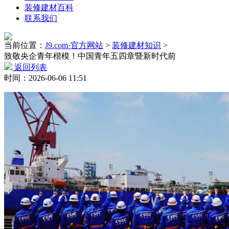
装修建材百科
联系我们
当前位置：
J9.com·官方网站
>
装修建材知识
>
致敬央企青年楷模！中国青年五四章暨新时代前
返回列表
时间：2026-06-06 11:51