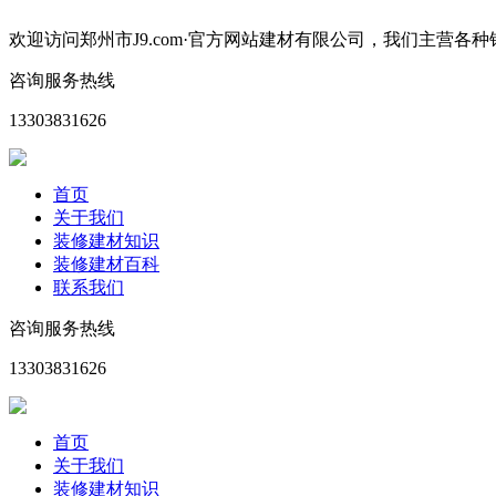
欢迎访问郑州市J9.com·官方网站建材有限公司，我们主
咨询服务热线
13303831626
首页
关于我们
装修建材知识
装修建材百科
联系我们
咨询服务热线
13303831626
首页
关于我们
装修建材知识