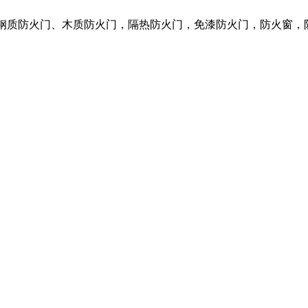
营各种钢质防火门、木质防火门，隔热防火门，免漆防火门，防火窗