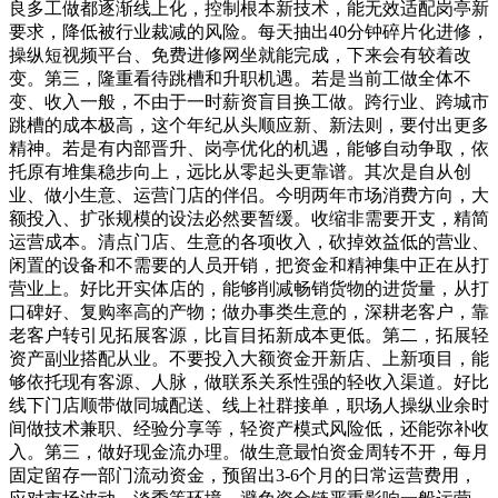
良多工做都逐渐线上化，控制根本新技术，能无效适配岗亭新
要求，降低被行业裁减的风险。每天抽出40分钟碎片化进修，
操纵短视频平台、免费进修网坐就能完成，下来会有较着改
变。第三，隆重看待跳槽和升职机遇。若是当前工做全体不
变、收入一般，不由于一时薪资盲目换工做。跨行业、跨城市
跳槽的成本极高，这个年纪从头顺应新、新法则，要付出更多
精神。若是有内部晋升、岗亭优化的机遇，能够自动争取，依
托原有堆集稳步向上，远比从零起头更靠谱。其次是自从创
业、做小生意、运营门店的伴侣。今明两年市场消费方向，大
额投入、扩张规模的设法必然要暂缓。收缩非需要开支，精简
运营成本。清点门店、生意的各项收入，砍掉效益低的营业、
闲置的设备和不需要的人员开销，把资金和精神集中正在从打
营业上。好比开实体店的，能够削减畅销货物的进货量，从打
口碑好、复购率高的产物；做办事类生意的，深耕老客户，靠
老客户转引见拓展客源，比盲目拓新成本更低。第二，拓展轻
资产副业搭配从业。不要投入大额资金开新店、上新项目，能
够依托现有客源、人脉，做联系关系性强的轻收入渠道。好比
线下门店顺带做同城配送、线上社群接单，职场人操纵业余时
间做技术兼职、经验分享等，轻资产模式风险低，还能弥补收
入。第三，做好现金流办理。做生意最怕资金周转不开，每月
固定留存一部门流动资金，预留出3-6个月的日常运营费用，