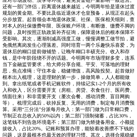
应对市场波动、淡季等环境，避免资金链严重影响一般运营。
还有一部门伴侣，距离退休越来越近，今明两年恰是退休过渡
规划的黄金期。不要比及临近退休才仓皇预备，从现正在起头
分步放置。起首领会本地退休政策、社保、医保相关细则，查
对本人的社保缴费年限、医保账户环境，有断缴、缴费不脚的
问题，及时按照正轨政策补齐征询，保障退休后的根本保障不
受影响。其次，逐渐削减高强度工做，慢慢调整工做节拍，避
免俄然离岗发生心理落差。同时培育一两个乐趣快乐喜爱，为
退休后的糊口提前做铺垫，让晚年糊口丰硕充分。收入和存
钱，是中年阶段绕不开的话题。今明两年市场理财多变，连系
当下金融监管要求，给大师分享合规、平安、可落地的理财
思，焦点准绳：守住本金，稳健增值，高风险投契。起首做好
根本出入梳理，这是理财的第一步，操做简单，人人都能做
到。拿出纸笔或者手机记账软件，持续记实1-2个月的所有收
入和收入，区分需要开支（房租、房贷、衣食住行、医药费、
情面往来）和非需要开支（屡次会餐、感动消费、盲目网购
等）。梳理完成后，砍掉反复、无用的消费，制定每月消费预
算。采用“三分法”分派每月收入：第一部门做为日常糊口费，
节制正在总收入的50%以内；第二部门强制储蓄，占比30%，
这笔钱不到告急环境毫不；第三部门做为矫捷备用金、小额提
拔收入，占比20%。记账和预算办理，能较着改善攒不下钱的
问题，这是最根本也最无效的理财习惯。其次，选择合规稳健