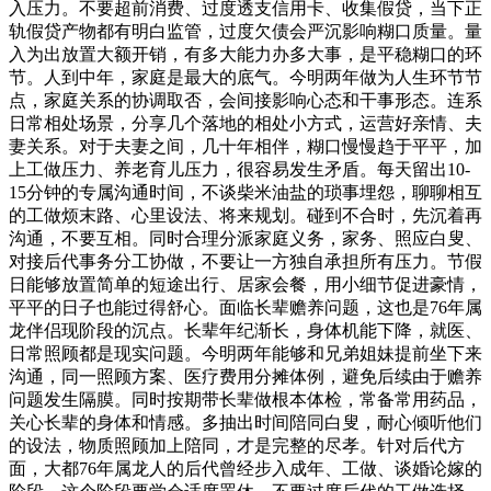
入压力。不要超前消费、过度透支信用卡、收集假贷，当下正
轨假贷产物都有明白监管，过度欠债会严沉影响糊口质量。量
入为出放置大额开销，有多大能力办多大事，是平稳糊口的环
节。人到中年，家庭是最大的底气。今明两年做为人生环节节
点，家庭关系的协调取否，会间接影响心态和干事形态。连系
日常相处场景，分享几个落地的相处小方式，运营好亲情、夫
妻关系。对于夫妻之间，几十年相伴，糊口慢慢趋于平平，加
上工做压力、养老育儿压力，很容易发生矛盾。每天留出10-
15分钟的专属沟通时间，不谈柴米油盐的琐事埋怨，聊聊相互
的工做烦末路、心里设法、将来规划。碰到不合时，先沉着再
沟通，不要互相。同时合理分派家庭义务，家务、照应白叟、
对接后代事务分工协做，不要让一方独自承担所有压力。节假
日能够放置简单的短途出行、居家会餐，用小细节促进豪情，
平平的日子也能过得舒心。面临长辈赡养问题，这也是76年属
龙伴侣现阶段的沉点。长辈年纪渐长，身体机能下降，就医、
日常照顾都是现实问题。今明两年能够和兄弟姐妹提前坐下来
沟通，同一照顾方案、医疗费用分摊体例，避免后续由于赡养
问题发生隔膜。同时按期带长辈做根本体检，常备常用药品，
关心长辈的身体和情感。多抽出时间陪同白叟，耐心倾听他们
的设法，物质照顾加上陪同，才是完整的尽孝。针对后代方
面，大都76年属龙人的后代曾经步入成年、工做、谈婚论嫁的