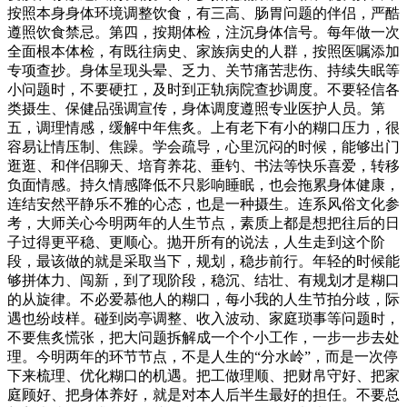
按照本身身体环境调整饮食，有三高、肠胃问题的伴侣，严酷
遵照饮食禁忌。第四，按期体检，注沉身体信号。每年做一次
全面根本体检，有既往病史、家族病史的人群，按照医嘱添加
专项查抄。身体呈现头晕、乏力、关节痛苦悲伤、持续失眠等
小问题时，不要硬扛，及时到正轨病院查抄调度。不要轻信各
类摄生、保健品强调宣传，身体调度遵照专业医护人员。第
五，调理情感，缓解中年焦炙。上有老下有小的糊口压力，很
容易让情压制、焦躁。学会疏导，心里沉闷的时候，能够出门
逛逛、和伴侣聊天、培育养花、垂钓、书法等快乐喜爱，转移
负面情感。持久情感降低不只影响睡眠，也会拖累身体健康，
连结安然平静乐不雅的心态，也是一种摄生。连系风俗文化参
考，大师关心今明两年的人生节点，素质上都是想把往后的日
子过得更平稳、更顺心。抛开所有的说法，人生走到这个阶
段，最该做的就是采取当下，规划，稳步前行。年轻的时候能
够拼体力、闯新，到了现阶段，稳沉、结壮、有规划才是糊口
的从旋律。不必爱慕他人的糊口，每小我的人生节拍分歧，际
遇也纷歧样。碰到岗亭调整、收入波动、家庭琐事等问题时，
不要焦炙慌张，把大问题拆解成一个个小工作，一步一步去处
理。今明两年的环节节点，不是人生的“分水岭”，而是一次停
下来梳理、优化糊口的机遇。把工做理顺、把财帛守好、把家
庭顾好、把身体养好，就是对本人后半生最好的担任。不要总