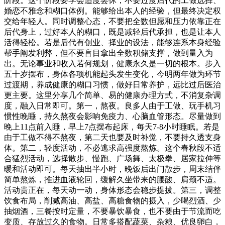
阶段。这个阶段要学会适度罢休，不要过度后代的工做选择、
婚恋不雅念和糊口体例。能够给出本人的经验，但最终决定权
交给年轻人。同时调整心态，不要把全数但愿和压力依靠正在
后代身上，过好本人的糊口，既是减轻后代承担，也是让本人
活得轻松。若是后代有创业、择业的设法，能够连系本身经验
帮手阐发利弊，但不要盲目拿出全数积储支撑，做到量入为
出。无论事业和收入若何规划，健康永久是一切的根本。步入
五十岁摆布，身体各项机能起头发生变化，今明两年做为环节
过渡期，养成健康的糊口习惯，做好日常养护，远比过后医治
更主要。这里分享几个简单、易的健康办理方式，不消复杂调
度，融入日常即可。第一，熬夜。良多人由于工做、玩手机习
惯性晚睡，持久熬夜会影响免疫力、心脑血管形态。尽量做到
晚上11点前入睡，早上7点摆布起床，每天7-8小时睡眠。若是
由于工做不得不熬夜，第二天也要及时补觉，不要持久透支身
体。第二，轻度活动，不必逃求高强度熬炼。这个春秋段不适
合猛烈活动，选择散步、慢跑、广场舞、太极拳、居家拉伸等
暖和活动即可。每天抽出半小时，晚饭后出门散步，周末结伴
简单熬炼，推进血液轮回，缓解久坐带来的腰酸、肩颈不适。
活动贵正在，每天动一动，身体形态会稳步提拔。第三，调整
饮食布局，削减高油、高盐、高糖食物的摄入，少喝烈酒、少
抽烟酒，三餐按时定量，不要暴饮暴食，也不要由于节流而吃
变质、存放过久的食物。日常多搭配蔬菜、杂粮、优良卵白，