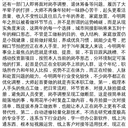
还有一部门人即将面对岗亭调整、退休筹备等问题。履历了大
半辈子的打拼，大师不再像年轻时一味静心苦干，起头更看活
质量、收入不变性以及往后几十年的养老、家庭放置。今明两
年之所以被看做环节节点，并不是所谓的运势崎岖，而是从现
实角度来说，这两年的每一个选择，城市间接影响将来五到十
年的糊口形态。不管是工做标的目的、收入结构、家庭放置仍
是小我健康，提前做好规划，养成优良习惯，就能少走弯，把
糊口节拍把控正在本人手里。对于76年属龙人来说，今明两年
事业上最焦点的思就是求稳、提质、留，不盲目跟风跳槽、不
感动投资新项目，按照本人当前的岗亭形态，分环境制定可落
地的打算。起首是仍正在全职岗亭上班的人群。这个年纪，职
场所作力和年轻人比拟，劣势不正在体力，而正在经验、人脉
和处置问题的能力。今明两年行业变化较快，不少岗亭都正在
优化调整，大师起首要做的就是夯实本职工做。第一，梳理本
人手头的焦点工做，把日常流程、环节资本、对接人脉拾掇成
册，避免因人员变更、岗亭调整呈现工做断层。这是很简单就
能落地的事，每周花半小时复盘工做内容，每月拾掇一次对接
清单，既提拔本身工做效率，也能让本人正在岗亭上更有不成
替代性。第二，自动进修轻量化新技术。不消去研究难度极高
的专业手艺，连系当下行业趋向，学一些办公新软件、线上沟
通东西、根本短视频运营、线上客户对接等适用技术。现正在