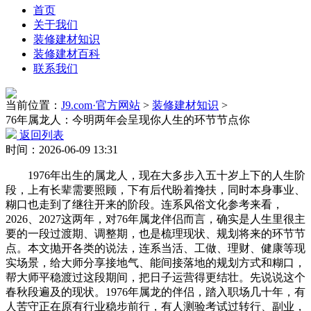
首页
关于我们
装修建材知识
装修建材百科
联系我们
当前位置：
J9.com·官方网站
>
装修建材知识
>
76年属龙人：今明两年会呈现你人生的环节节点你
返回列表
时间：2026-06-09 13:31
1976年出生的属龙人，现在大多步入五十岁上下的人生阶
段，上有长辈需要照顾，下有后代盼着搀扶，同时本身事业、
糊口也走到了继往开来的阶段。连系风俗文化参考来看，
2026、2027这两年，对76年属龙伴侣而言，确实是人生里很主
要的一段过渡期、调整期，也是梳理现状、规划将来的环节节
点。本文抛开各类的说法，连系当活、工做、理财、健康等现
实场景，给大师分享接地气、能间接落地的规划方式和糊口，
帮大师平稳渡过这段期间，把日子运营得更结壮。先说说这个
春秋段遍及的现状。1976年属龙的伴侣，踏入职场几十年，有
人苦守正在原有行业稳步前行，有人测验考试过转行、副业，