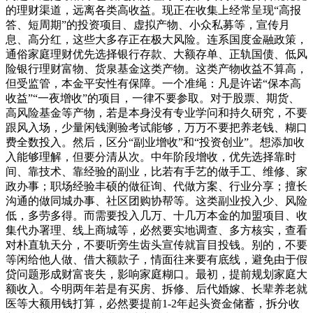
的理财渠道，远离各类高收益。现正在收集上经常呈现“高报
答、短周期”的投资项目、虚拟产物、小众私募等，宣传月
息、高分红，这些大多存正在极大风险。连系国度金融政策，
通俗家庭理财优先选择银行存款、大额存单、正轨国债、低风
险银行理财富物、货泉基金这类产物。这类产物收益不算高，
但受监管，本金平安性有保障。一个准绳：凡是许诺“保本高
收益”“一夜增收”的项目，一律不要参取。对于股票、期货、
高风险基金等产物，若是本身没有专业学问和持久研究，不要
跟风入场，少量闲钱测验考试能够，万万不要把养老钱、糊口
费全数投入。然后，区分“副业增收”和“投资创业”。想添加收
入能够理解，但要分清从次。中年阶段增收，优先选择靠时
间、靠技术、靠经验的副业，比若有手艺的做手工、维修、家
政办事；职场经验丰硕的做征询、代做方案、行业分享；擅长
沟通的做同城办事、社区团购协帮等。这类副业投入少、风险
低，多劳多得。而需要投入几万、十几万本金的加盟项目、收
集代办署理、线上商城等，必然要实地调查、多方核实，查看
对朴直轨天分，不要听旁生齿头宣传就盲目投钱。别的，不要
等闲给他人做、借大额款子，情面往来要有底线，避免由于假
贷问题形成财富丧失，影响家庭糊口。最初，提前规划家庭大
额收入。今明两年若是有买房、拆修、后代婚嫁、长辈养老就
医等大额用钱打算，必然要提前1-2年起头资金储蓄，拆分收