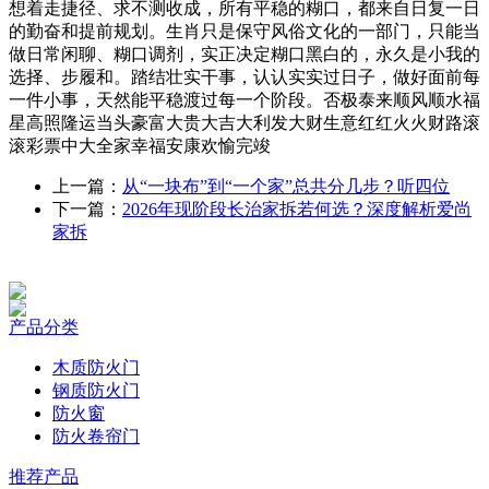
想着走捷径、求不测收成，所有平稳的糊口，都来自日复一日
的勤奋和提前规划。生肖只是保守风俗文化的一部门，只能当
做日常闲聊、糊口调剂，实正决定糊口黑白的，永久是小我的
选择、步履和。踏结壮实干事，认认实实过日子，做好面前每
一件小事，天然能平稳渡过每一个阶段。否极泰来顺风顺水福
星高照隆运当头豪富大贵大吉大利发大财生意红红火火财路滚
滚彩票中大全家幸福安康欢愉完竣
上一篇：
从“一块布”到“一个家”总共分几步？听四位
下一篇：
2026年现阶段长治家拆若何选？深度解析爱尚
家拆
产品分类
木质防火门
钢质防火门
防火窗
防火卷帘门
推荐产品