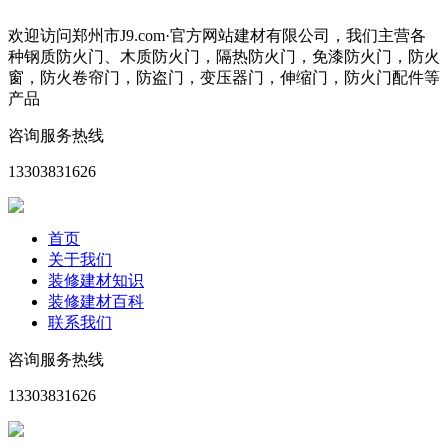
欢迎访问郑州市J9.com·官方网站建材有限公司，我们主营各
种钢质防火门、木质防火门，隔热防火门，免漆防火门，防火
窗，防火卷帘门，防盗门，变压器门，伸缩门，防火门配件等
产品
咨询服务热线
13303831626
首页
关于我们
装修建材知识
装修建材百科
联系我们
咨询服务热线
13303831626