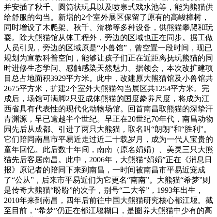
并安插了秋千、圆筒状玩具以及喷泉式戏水池等，能为熊猫供
给舒服的勾当。新增的2个室外展区保留了原有的高峻樟树，
同时增设了木爬架、秋千、滑梯等多种设备，供熊猫攀爬和玩
耍。除大熊猫馆从体工程外，旁边的区域也正在同步。据工做
人员引见，旁边的区域原是“小兽馆”，曾空置一段时间，现已
规划为宣教科普空间，能够让孩子们正在近距离抚玩熊猫的同
时进修生态学问、感触感染天然魅力。据领会，本次改扩建项
目总占地面积3929平方米。此中，改建原大熊猫馆及小兽馆共
2675平方米，扩建2个室外大熊猫勾当展区共1254平方米。完
成后，场馆可满脚2只亚成体熊猫的国度豢养尺度，将成为江
西省具有代表性的现代化动物场馆。回首南昌取熊猫的深挚汗
青渊源，早已逾越半个世纪。早正在20世纪70年代，南昌动物
园先后从成都、引进了两只大熊猫，取名叫“朗朗”和“胜利”。
它们陪同南昌市平易近走过近二十载岁月，成为一代人宝贵的
童年回忆。此后数十年间，南南（原名娟娟）、美灵三只大熊
猫先后客居南昌。此中，2006年，大熊猫“娟娟”正在《消息日
报》原记者的陪同下来到南昌，一时间被南昌市平易近宠成
了“公从”，后来市平易近们为它更名“南南”。大熊猫“希梦”则
是传奇大熊猫“盼盼”的次子，别号“二大爷‌”，1993年出生，
2010年来到南昌，四年后前往中国大熊猫研究核心都江堰。‌截
至目前，“希梦”仍‌正在都江堰糊口，是圈养大熊猫中少有的高