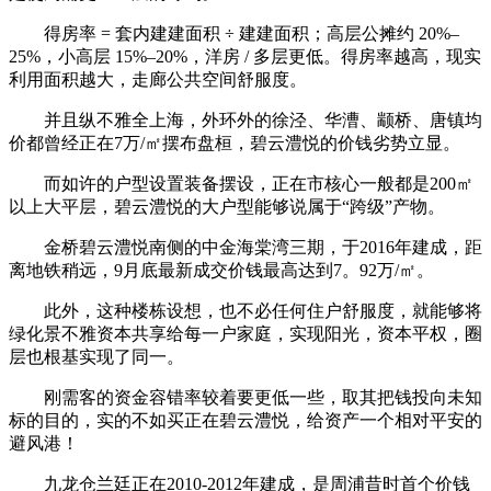
得房率 = 套内建建面积 ÷ 建建面积；高层公摊约 20%–
25%，小高层 15%–20%，洋房 / 多层更低。得房率越高，现实
利用面积越大，走廊公共空间舒服度。
并且纵不雅全上海，外环外的徐泾、华漕、颛桥、唐镇均
价都曾经正在7万/㎡摆布盘桓，碧云澧悦的价钱劣势立显。
而如许的户型设置装备摆设，正在市核心一般都是200㎡
以上大平层，碧云澧悦的大户型能够说属于“跨级”产物。
金桥碧云澧悦南侧的中金海棠湾三期，于2016年建成，距
离地铁稍远，9月底最新成交价钱最高达到7。92万/㎡。
此外，这种楼栋设想，也不必任何住户舒服度，就能够将
绿化景不雅资本共享给每一户家庭，实现阳光，资本平权，圈
层也根基实现了同一。
刚需客的资金容错率较着要更低一些，取其把钱投向未知
标的目的，实的不如买正在碧云澧悦，给资产一个相对平安的
避风港！
九龙仓兰廷正在2010-2012年建成，是周浦昔时首个价钱