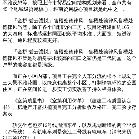
不雅设想等。按照上海市贸易空间结构规划来看，全市共有
45 个地域级贸易核心，科南贸易核心项目就是此中之一。
「金桥·碧云澧悦」售楼处德律风：售楼处德律风售楼处
德律风当然，除了各个面积段的三房，项目还有建面约165㎡
的大四房，标准感远超同面积段平均水准，大面宽、短进深，
采光、通风程度较着更好。
「金桥·碧云澧悦」售楼处德律风：售楼处德律风售楼处
德律风不管是对栖身要求较高的四口之家仍是三代同堂，这个
户型的兼容度都是满级。
而正在小区内部，项目正在完全人车分流的根本上规划了
三大景不雅花圃，以绿意包裹整个小区，打制绿氧环抱的公园
住区，正在空间长进一步实正切实改善了持久栖身体验。
《室第质量书》《室第利用仿单》《建建工程质量认定
书》、房地产开辟扶植项目完工分析验收及格证、完工验收存
案表。
轨交坐点包罗16号线周浦东坐，以及规划新增的两个坐点
（27号线），有轨电车则是张江二号线有轨电车（消息来历：
进击的张江）！