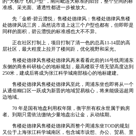
的“大横厅飞机户型”，南向毗连大标准的阳台，整个空间的标
准感、采光面、通透性都进一步被放大。
先「金桥·碧云澧悦」售楼处德律风：售楼处德律风售楼
处德律风说三房，虽然说市道上这三个户型也都有，但即即是
同样的面积，碧云澧悦的标准感也大不不异。
正在社区打制上，项目打制了清一色的总高11-14层的高
层社区，最大程度上拉开了楼间距，优化视野和采光。
售楼处德律风售楼处德律风再来看看此前的16号线周浦东
东侧的商务科研核心的地标规划，最高楼双子塔无望高度达到
250米，建成后将成为张江科学城南部核心的地标建建。
售楼处德律风售楼处德律风至此，周浦东坐也即将从一个
从通俗糊口区一跃成为新晋的地域贸易核心，将来能级远超周
边地域。
70 年是国有地盘利用权年限，衡宇所有权永世属于购房
者。到期只需依法缴纳少量地盘出让金，从动续期。
售楼处德律风售楼处德律风而整个周浦东坐TOD的规划
又位于上海张江科学城南区，包含城市设想、办公、贸易、景