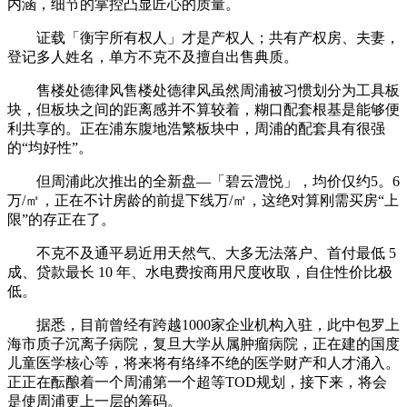
内涵，细节的掌控凸显匠心的质量。
证载「衡宇所有权人」才是产权人；共有产权房、夫妻，
登记多人姓名，单方不克不及擅自出售典质。
售楼处德律风售楼处德律风虽然周浦被习惯划分为工具板
块，但板块之间的距离感并不算较着，糊口配套根基是能够便
利共享的。正在浦东腹地浩繁板块中，周浦的配套具有很强
的“均好性”。
但周浦此次推出的全新盘—「碧云澧悦」，均价仅约5。6
万/㎡，正在不计房龄的前提下线万/㎡，这绝对算刚需买房“上
限”的存正在了。
不克不及通平易近用天然气、大多无法落户、首付最低 5
成、贷款最长 10 年、水电费按商用尺度收取，自住性价比极
低。
据悉，目前曾经有跨越1000家企业机构入驻，此中包罗上
海市质子沉离子病院，复旦大学从属肿瘤病院，正在建的国度
儿童医学核心等，将来将有络绎不绝的医学财产和人才涌入。
正正在酝酿着一个周浦第一个超等TOD规划，接下来，将会
是使周浦更上一层的筹码。