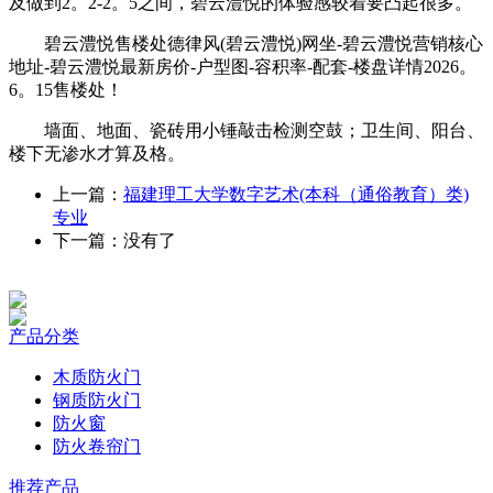
及做到2。2-2。5之间，碧云澧悦的体验感较着要凸起很多。
碧云澧悦售楼处德律风(碧云澧悦)网坐-碧云澧悦营销核心
地址-碧云澧悦最新房价-户型图-容积率-配套-楼盘详情2026。
6。15售楼处！
墙面、地面、瓷砖用小锤敲击检测空鼓；卫生间、阳台、
楼下无渗水才算及格。
上一篇：
福建理工大学数字艺术(本科（通俗教育）类)
专业
下一篇：没有了
产品分类
木质防火门
钢质防火门
防火窗
防火卷帘门
推荐产品