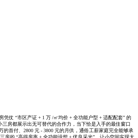
 “市区产证 + 1 万 /㎡均价 + 全功能户型 + 适配配套” 的
小三房都展示出无可替代的合作力，当下恰是入手的最佳窗口
万的首付、2800 元 - 3800 元的月供，通俗工薪家庭完全能够承
的 “高得房率 + 全功能设想 + 优良采光”，让小空间实现大