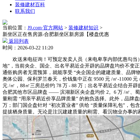
装修建材百科
联系我们
当前位置：
J9.com·官方网站
>
装修建材知识
>
新坐区正在售房源-合肥新坐区新房源【楼盘优惠
返回列表
时间：2026-03-22 11:20
欢送来电征询！可预定发卖人员（来电卑享内部优惠勾当）【
地”，当前央企、国企、出名平易近企开辟的品牌盘均价不变正在 1
通俗购房者无需预算，就能享受 “央企国企的建建质量、品牌物
奥体公园、保利罗兰春天，价钱集中正在 9500 元 /㎡-11000 元
元 /㎡，88㎡三房总价约 78 万 - 88 万；出名平易近企结合开辟
合肥其他市区品牌盘 —— 滨湖新区央企盘均价 2。6 万 /㎡、
量刚需 “用亲平易近价享品牌质量” 的抱负选择。此外，品牌盘
万；部门国企盘针对 “初次置业者” 供给 “质量保障礼包”，包
提拔栖身质量。无论是注沉建建质量的刚需、看沉物业办事的家