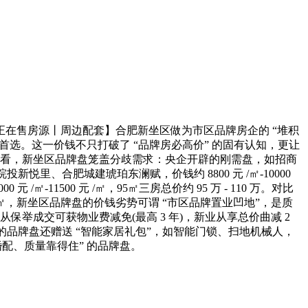
在售房源丨周边配套】合肥新坐区做为市区品牌房企的 “堆积
业首选。这一价钱不只打破了 “品牌房必高价” 的固有认知，更让
间来看，新坐区品牌盘笼盖分歧需求：央企开辟的刚需盘，如招商
皖投新悦里、合肥城建琥珀东澜赋，价钱约 8800 元 /㎡-10000
-11500 元 /㎡，95㎡三房总价约 95 万 - 110 万。对比
万 /㎡，新坐区品牌盘的价钱劣势可谓 “市区品牌置业凹地”，是质
保举成交可获物业费减免(最高 3 年)，新业从享总价曲减 2
开辟的品牌盘还赠送 “智能家居礼包”，如智能门锁、扫地机械人，
配、质量靠得住” 的品牌盘。