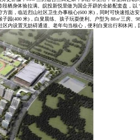
栖身体验拉满。皖投新悦里做为国企开辟的全龄配套盘，以 “稳健
医疗方面，临近烈山社区卫生办事核心(600 米)，同时可快速抵达安
00 米)，白叟晨练、孩子玩耍便利。户型为 88㎡三房、98㎡三房、
；社区内设置无妨碍通道、老年勾当核心，便利白叟出行和休闲