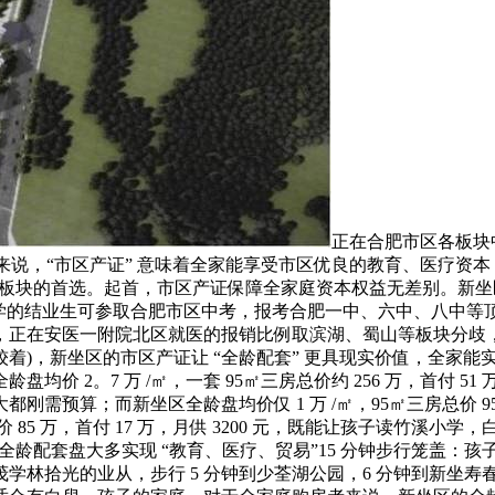
正在合肥市区各板块中，
说，“市区产证” 意味着全家能享受市区优良的教育、医疗资本，
” 板块的首选。起首，市区产证保障全家庭资本权益无差别。新
试中学的结业生可参取合肥市区中考，报考合肥一中、六中、八中等顶
，正在安医一附院北区就医的报销比例取滨湖、蜀山等板块分歧
，新坐区的市区产证让 “全龄配套” 更具现实价值，全家能实正享
2。7 万 /㎡，一套 95㎡三房总价约 256 万，首付 51 万
刚需预算；而新坐区全龄盘均价仅 1 万 /㎡，95㎡三房总价 95 万 - 11
 85 万，首付 17 万，月供 3200 元，既能让孩子读竹溪
的全龄配套盘大多实现 “教育、医疗、贸易”15 分钟步行笼盖
林拾光的业从，步行 5 分钟到少荃湖公园，6 分钟到新坐寿春