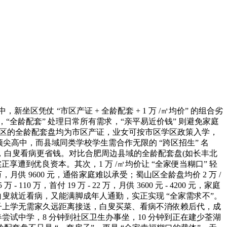
新坐区凭仗 “市区产证 + 全龄配套 + 1 万 /㎡均价” 的组合劣
“全龄配套” 处理日常所有需求，“亲平易近价钱” 则避免家庭
坐区的全龄配套盘均为市区产证，业女可按市区学区政策入学，
尖高中，而县域同类学校学生需合作无限的 “跨区招生” 名
，白叟看病更省钱。对比合肥周边县域的全龄配套盘(如长丰北
遭到优良资本。其次，1 万 /㎡均价让 “全家便当糊口” 轻
，月供 9600 元，通俗家庭难以承受；蜀山区全龄盘均价 2 万 /
0 万，首付 19 万 - 22 万，月供 3600 元 - 4200 元，家庭
小学，白叟就近看病，又能满脚成年人通勤，实正实现 “全家需求不”。
：孩子上学无需家久远距离接送，白叟买菜、看病不消依赖后代，成
尝试中学，8 分钟到社区卫生办事坐，10 分钟到正在建少荃湖