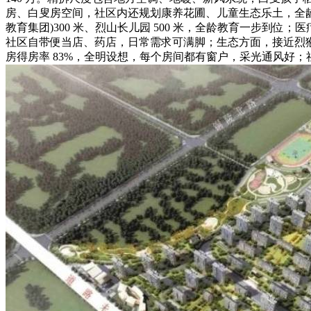
房、白叟房空间，社区内还规划康养花圃、儿童生态乐土，全龄段
教育集团)300 米、烈山长儿园 500 米，全龄教育一步到位；
社区自带便当店、药店，日常需求可满脚；生态方面，接近烈猴子园(4
房得房率 83%，全明设想，每个房间都有窗户，采光通风好