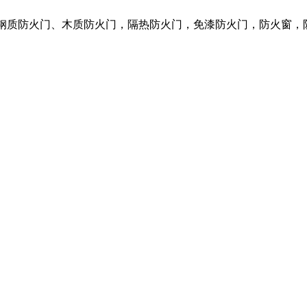
营各种钢质防火门、木质防火门，隔热防火门，免漆防火门，防火窗