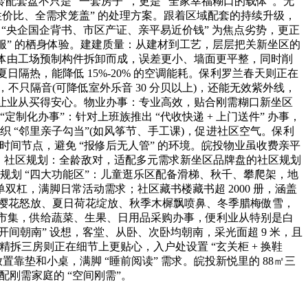
盘不只是 “一套房子”，更是 “全家幸福糊口的载体”。无
价比、全需求笼盖” 的处理方案。跟着区域配套的持续升级，
“央企国企背书、市区产证、亲平易近价钱” 为焦点劣势，更正
舒服” 的栖身体验。建建质量：从建材到工艺，层层把关新坐区的
墙体由工场预制构件拆卸而成，误差更小、墙面更平整，同时削
隔热，能降低 15%-20% 的空调能耗。保利罗兰春天则正在
，不只隔音(可降低室外乐音 30 分贝以上)，还能无效紫外线，
，让业从买得安心。物业办事：专业高效，贴合刚需糊口新坐区
制化办事”：针对上班族推出 “代收快递 + 上门送件” 办事，
织 “邻里亲子勾当”(如风筝节、手工课)，促进社区空气。保利
白时间节点，避免 “报修后无人管” 的环境。皖投物业虽收费亲平
福感。社区规划：全龄敌对，适配多元需求新坐区品牌盘的社区规划
内规划 “四大功能区”：儿童逛乐区配备滑梯、秋千、攀爬架，地
杠，满脚日常活动需求；社区藏书楼藏书超 2000 册，涵盖
季樱花怒放、夏日荷花绽放、秋季木樨飘喷鼻、冬季腊梅傲雪，
易近市集，供给蔬菜、生果、日用品采购办事，便利业从特别是白
开间朝南” 设想，客堂、从卧、次卧均朝南，采光面超 9 米，且
精拆三房则正在细节上更贴心，入户处设置 “玄关柜 + 换鞋
放置靠垫和小桌，满脚 “睡前阅读” 需求。皖投新悦里的 88㎡三
配刚需家庭的 “空间刚需”。