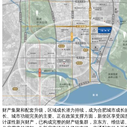
财产集聚和配套升级，区域成长潜力持续，成为合肥城市成长的 
长、城市功能完美的主要。正在政策支撑方面，新坐区享受国
计谋性新兴财产，已构成完整的财产链集群，京东方、维信诺