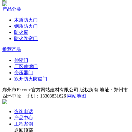
产品分类
木质防火门
钢质防火门
防火窗
防火卷帘门
推荐产品
伸缩门
厂区伸缩门
变压器门
双开防火防盗门
郑州市J9.com·官方网站建材有限公司 版权所有 地址：郑州市
四环中段 手机：13303831626
网站地图
咨询电话
产品中心
工程案例
返回顶部