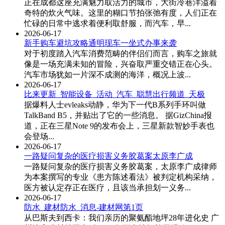
正在成都这座充满魅力取活力的城市，大街冷巷洋溢着
奇特的炊火气味。这里的糊口节拍张弛有度，人们正在
忙碌的日常中逃求着便利取舒服，而汽车，早...
2026-06-17
新手购车避坑攻略通明现车一坐式办事来袭
对于初度踏入汽车消费范畴的伴侣们而言，购车之旅就
像是一场充满未知的冒险，兴奋取严重交错正在心头。
汽车市场犹如一片深不成测的海洋，概况上波...
2026-06-17
比来更新_智能设备_活动_汽车_聪慧出行频道_天极
据爆料人士evleaks动静，华为下一代B系列手环叫做
TalkBand B5，并贴出了它的一些消息。 据GizChina报
道，正在三星Note 9的发布会上，三星新款智妙手表也
会登场...
2026-06-17
一路疑问复杂的医疗损害义务胶葛案太原李广成
一路疑问复杂的医疗损害义务胶葛案，太原李广成律师
为本案撰写的专业《患方陈述看法》被判定机构采纳，
医方被认定存正在医疗，且该当承担划一义务...
2026-06-17
防水_建材防水_消息-建材网第1页
从巴斯夫到西卡：我们亲历的聚氨酯地坪28年进化史 广