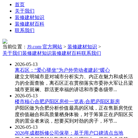
首页
关于我们
装修建材知识
装修建材百科
联系我们
当前位置：
J9.com·官方网站
>
装修建材知识
>
关于我们
装修建材知识
装修建材百科
联系我们
2026-05-13
离石区：“爱心驿坐”为户外劳动者建起“暖心
建立文明城市是对城市分析实力、内正在魅力和成长活
力的全面查验，离石区正在贯彻落实市委孙大军让吕梁
城市更斑斓、群活更幸福的讲话和市委各级带...
2026-05-13
楼市核心合肥庐阳区房价一览表-合肥庐阳区新房
庐阳区做为合肥分析价值最高的区域，正在售新房凭仗
度价值融合和高质量栖身体验，对于筹算正在庐阳区买
房的置业者来说，想要买到对劲的房子，环节...
2026-05-13
2026年成都拆修公司保举：基于用户口碑清点当地