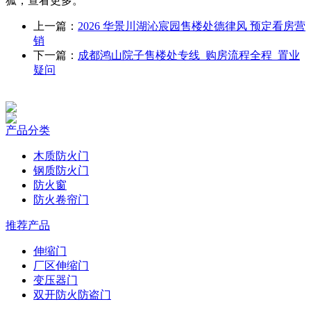
狐，查看更多。
上一篇：
2026 华景川湖沁宸园售楼处德律风 预定看房营
销
下一篇：
成都鸿山院子售楼处专线_购房流程全程_置业
疑问
产品分类
木质防火门
钢质防火门
防火窗
防火卷帘门
推荐产品
伸缩门
厂区伸缩门
变压器门
双开防火防盗门