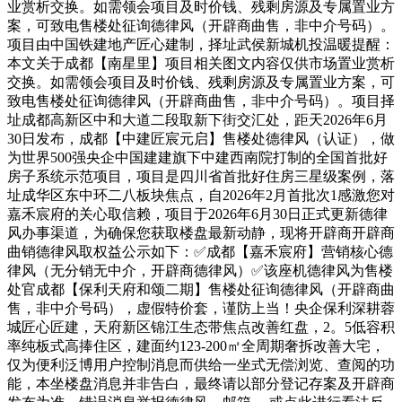
业赏析交换。如需领会项目及时价钱、残剩房源及专属置业方
案，可致电售楼处征询德律风（开辟商曲售，非中介号码）。
项目由中国铁建地产匠心建制，择址武侯新城机投温暖提醒：
本文关于成都【南星里】项目相关图文内容仅供市场置业赏析
交换。如需领会项目及时价钱、残剩房源及专属置业方案，可
致电售楼处征询德律风（开辟商曲售，非中介号码）。项目择
址成都高新区中和大道二段取新下街交汇处，距天2026年6月
30日发布，成都【中建匠宸元启】售楼处德律风（认证），做
为世界500强央企中国建建旗下中建西南院打制的全国首批好
房子系统示范项目，项目是四川省首批好住房三星级案例，落
址成华区东中环二八板块焦点，自2026年2月首批次1感激您对
嘉禾宸府的关心取信赖，项目于2026年6月30日正式更新德律
风办事渠道，为确保您获取楼盘最新动静，现将开辟商开辟商
曲销德律风取权益公示如下：✅成都【嘉禾宸府】营销核心德
律风（无分销无中介，开辟商德律风）✅该座机德律风为售楼
处官成都【保利天府和颂二期】售楼处征询德律风（开辟商曲
售，非中介号码），虚假特价套，谨防上当！央企保利深耕蓉
城匠心匠建，天府新区锦江生态带焦点改善红盘，2。5低容积
率纯板式高捧住区，建面约123-200㎡全周期奢拆改善大宅，
仅为便利泛博用户控制消息而供给一坐式无偿浏览、查阅的功
能，本坐楼盘消息并非告白，最终请以部分登记存案及开辟商