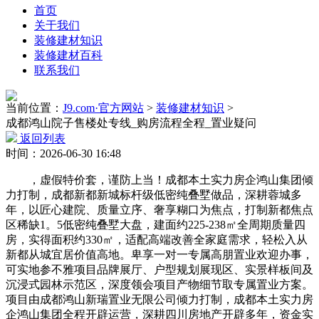
首页
关于我们
装修建材知识
装修建材百科
联系我们
当前位置：
J9.com·官方网站
>
装修建材知识
>
成都鸿山院子售楼处专线_购房流程全程_置业疑问
返回列表
时间：2026-06-30 16:48
，虚假特价套，谨防上当！成都本土实力房企鸿山集团倾
力打制，成都新都新城标杆级低密纯叠墅做品，深耕蓉城多
年，以匠心建院、质量立序、奢享糊口为焦点，打制新都焦点
区稀缺1。5低密纯叠墅大盘，建面约225-238㎡全周期质量四
房，实得面积约330㎡，适配高端改善全家庭需求，轻松入从
新都从城宜居价值高地。卑享一对一专属高朋置业欢迎办事，
可实地参不雅项目品牌展厅、户型规划展现区、实景样板间及
沉浸式园林示范区，深度领会项目产物细节取专属置业方案。
项目由成都鸿山新瑞置业无限公司倾力打制，成都本土实力房
企鸿山集团全程开辟运营，深耕四川房地产开辟多年，资金实