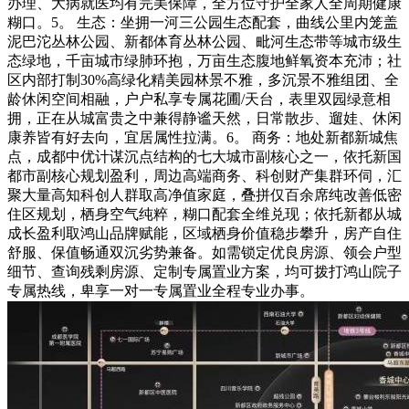
办理、大病就医均有完美保障，全方位守护全家人全周期健康
糊口。5。 生态：坐拥一河三公园生态配套，曲线公里内笼盖
泥巴沱丛林公园、新都体育丛林公园、毗河生态带等城市级生
态绿地，千亩城市绿肺环抱，万亩生态腹地鲜氧资本充沛；社
区内部打制30%高绿化精美园林景不雅，多沉景不雅组团、全
龄休闲空间相融，户户私享专属花圃/天台，表里双园绿意相
拥，正在从城富贵之中兼得静谧天然，日常散步、遛娃、休闲
康养皆有好去向，宜居属性拉满。6。 商务：地处新都新城焦
点，成都中优计谋沉点结构的七大城市副核心之一，依托新国
都市副核心规划盈利，周边高端商务、科创财产集群环伺，汇
聚大量高知科创人群取高净值家庭，叠拼仅百余席纯改善低密
住区规划，栖身空气纯粹，糊口配套全维兑现；依托新都从城
成长盈利取鸿山品牌赋能，区域栖身价值稳步攀升，房产自住
舒服、保值畅通双沉劣势兼备。如需锁定优良房源、领会户型
细节、查询残剩房源、定制专属置业方案，均可拨打鸿山院子
专属热线，卑享一对一专属置业全程专业办事。