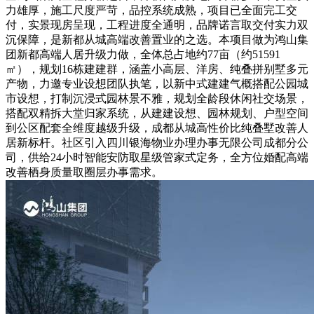
力雄厚，施工尺度严苛，品控系统成熟，项目已全面完工交
付，实景现房呈现，工程进度全通明，品牌诺言取交付实力双
沉保障，是新都从城高端改善置业的之选。本项目做为鸿山集
团新都高端人居升级力做，全体总占地约77亩（约51591
㎡），规划16栋建建群，涵盖小高层、洋房、纯叠拼别墅多元
产物，力邀专业设想团队执笔，以新中式建建气概搭配公园城
市设想，打制沉浸式园林景不雅，规划全龄段休闲社交场景，
搭配双精拆大堂归家系统，从建建设想、园林规划、户型空间
到公区配套全维度越级升级，成都从城高性价比纯叠墅改善人
居新标杆。社区引入四川银海物业办理办事无限公司成都分公
司，供给24小时智能安防取星级管家式定务，全方位婚配高端
改善栖身质量取圈层办事需求。