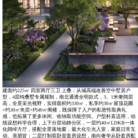
建面约225㎡ 四室两厅三卫 上叠：从城高端改善空中墅居户
型，4层纯叠墅专属规制，南北通透全明款式，3。1米奢阔层
高，全景采光视野，实得面积约330㎡，私享约30㎡屋顶花圃
+约30㎡夹层+约40㎡阁楼，既保障了入户的私密性取典礼
感，也拓展了更多休闲、收纳取功能空间。户型朴直适用，动
线设想科学合理，上下分层动静分区，一层约40㎡LDKB一体
化阔绰方厅，搭配全景落地窗，最大化引光入室，家庭日常互
动、亲朋皆；二层打制双卧室套房设想，南向奢华从卧套房配