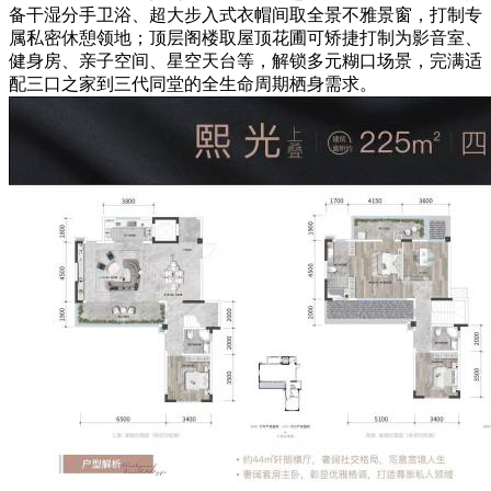
备干湿分手卫浴、超大步入式衣帽间取全景不雅景窗，打制专
属私密休憩领地；顶层阁楼取屋顶花圃可矫捷打制为影音室、
健身房、亲子空间、星空天台等，解锁多元糊口场景，完满适
配三口之家到三代同堂的全生命周期栖身需求。