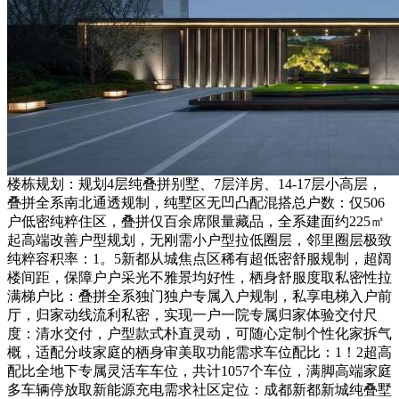
楼栋规划：规划4层纯叠拼别墅、7层洋房、14-17层小高层，
叠拼全系南北通透规制，纯墅区无凹凸配混搭总户数：仅506
户低密纯粹住区，叠拼仅百余席限量藏品，全系建面约225㎡
起高端改善户型规划，无刚需小户型拉低圈层，邻里圈层极致
纯粹容积率：1。5新都从城焦点区稀有超低密舒服规制，超阔
楼间距，保障户户采光不雅景均好性，栖身舒服度取私密性拉
满梯户比：叠拼全系独门独户专属入户规制，私享电梯入户前
厅，归家动线流利私密，实现一户一院专属归家体验交付尺
度：清水交付，户型款式朴直灵动，可随心定制个性化家拆气
概，适配分歧家庭的栖身审美取功能需求车位配比：1！2超高
配比全地下专属灵活车车位，共计1057个车位，满脚高端家庭
多车辆停放取新能源充电需求社区定位：成都新都新城纯叠墅