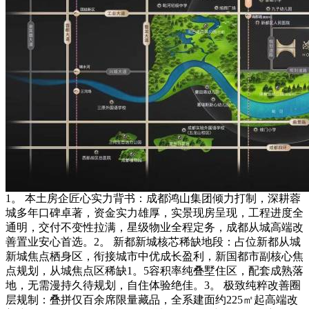
1。 本土房企匠心实力背书：成都鸿山集团倾力打制，深耕蓉
城多年口碑卓著，资金实力雄厚，实景现房呈现，工程进度全
通明，交付不变性拉满，星级物业全程定务，成都从城高端改
善置业安心首选。2。 新都新城核芯稀缺地段：占位新都从城
新城焦点栖身区，衔接城市中优成长盈利，新国都市副核心焦
点规划，从城焦点区稀缺1。5容积率纯叠墅住区，配套成熟落
地，无需漫持久待规划，自住体验绝佳。3。 极致纯粹改善圈
层规制：叠拼仅百余席限量藏品，全系建面约225㎡起高端改