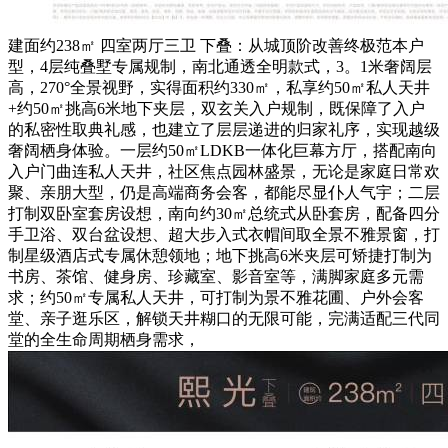
建面约238㎡ 四室两厅三卫 下叠：从城顶阶改善终极范本户
型，4层纯叠墅专属规制，南北通透全明款式，3。1米奢阔层
高，270°全景视野，实得面积约330㎡，私享约50㎡私人天井
+约50㎡挑高6米地下夹层，双玄关入户规制，既保障了入户
的私密性取典礼感，也建立了层层递进的归家礼序，实现越级
奢阔栖身体验。一层约50㎡LDKB一体化巨幕方厅，搭配南向
入户门曲连私人天井，社区焦点园林盛景，无论是家庭日常欢
聚、亲朋大型，仍是高端商务会客，都能尽显仆人气宇；二层
打制双卧室套房设想，南向约30㎡总统式从卧套房，配备四分
手卫浴、双台盆设想、超大步入式衣帽间取全景不雅景窗，打
制星级酒店式专属休憩领地；地下挑高6米夹层可矫捷打制为
书房、茶馆、健身房、珍藏室、影音室等，满脚家庭多元需
求；约50㎡专属私人天井，可打制为景不雅花圃、户外会客
堂、亲子逛乐区，解锁天井糊口的无限可能，完满适配三代同
堂的全生命周期栖身需求，