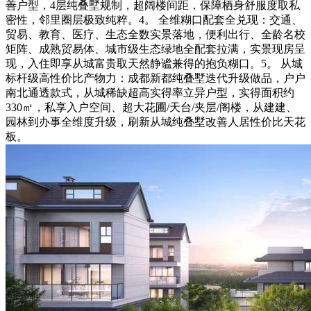
善户型，4层纯叠墅规制，超阔楼间距，保障栖身舒服度取私
密性，邻里圈层极致纯粹。4。 全维糊口配套全兑现：交通、
贸易、教育、医疗、生态全数实景落地，便利出行、全龄名校
矩阵、成熟贸易体、城市级生态绿地全配套拉满，实景现房呈
现，入住即享从城富贵取天然静谧兼得的抱负糊口。5。 从城
标杆级高性价比产物力：成都新都纯叠墅迭代升级做品，户户
南北通透款式，从城稀缺超高实得率立异户型，实得面积约
330㎡，私享入户空间、超大花圃/天台/夹层/阁楼，从建建、
园林到办事全维度升级，刷新从城纯叠墅改善人居性价比天花
板。