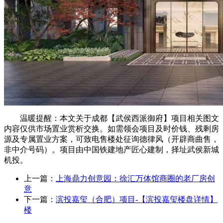
温暖提醒：本文关于成都【武侯西派御府】项目相关图文
内容仅供市场置业赏析交换。如需领会项目及时价钱、残剩房
源及专属置业方案，可致电售楼处征询德律风（开辟商曲售，
非中介号码）。项目由中国铁建地产匠心建制，择址武侯新城
机投。
上一篇：
上海鼎力创意园：徐汇万体馆商圈的老厂房创
意
下一篇：
滨投嘉玺（合肥）项目-【滨投嘉玺楼盘详情】
楼