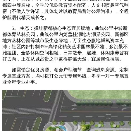
都四中等名校，全学段优良教育资本配齐，人文书喷鼻空气稠
密（不做入学许诺，具体划片以教育局昔时公示为准），全程
护航后代精英成长之。
5。 生态：择址新都核心生态宜居腹地，曲线公里中转新
都体育丛林公园，曲线公里内笼盖桂湖地方湖景公园、新都区
地方丛林公园等城市级生态绿地，万亩生态腹地鲜氧资本充
沛；社区内部打制35%高绿化精美艺术园林景不雅，多沉景不
雅组团、全龄休闲空间相融，日常散步、遛娃、休闲康养皆有
好去向，正在从城富贵之中兼得静谧天然，宜居属性拉满。
如需锁定优良房源、领会户型细节、查询残剩房源、定制
专属置业方案，均可拨打公元玺专属热线，卑享一对一专属置
业全程专业办事。