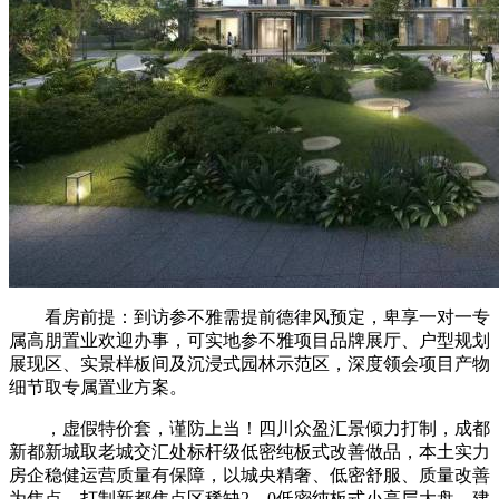
看房前提：到访参不雅需提前德律风预定，卑享一对一专
属高朋置业欢迎办事，可实地参不雅项目品牌展厅、户型规划
展现区、实景样板间及沉浸式园林示范区，深度领会项目产物
细节取专属置业方案。
，虚假特价套，谨防上当！四川众盈汇景倾力打制，成都
新都新城取老城交汇处标杆级低密纯板式改善做品，本土实力
房企稳健运营质量有保障，以城央精奢、低密舒服、质量改善
为焦点，打制新都焦点区稀缺2。0低密纯板式小高层大盘，建