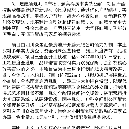
3。 建建新规4。0产物，超高得房率劣势凸起：项目严酷
按照成都最新建建新规4。0尺度设想，通过优化户型结构，实
现超高得房率。电梯入户前厅、超大不雅景阳台、灵动赠送空
间多沉赠送，现实利用面积远超建建面积，划一面积享受更大
利用空间，性价比极高。户型朴直适用，无华侈面积，功能分
区明白，完满适配改善家庭的栖身需求。
项目由四川众盈汇景房地产开辟无限公司倾力打制，本土
深耕多年实力房企，资金雄厚运营稳健，施工尺度严苛，品控
系统成熟。项目已全面开工扶植，估计2027年10月31日交付，
工程进度全通明，品牌诺言取交付实力双沉保障，是新都核心
改善置业的之选。本项目做为本土房企打制的城央精奢改善力
做，全体总占地约11。7亩（约7822㎡），规划3栋17层纯板式
小高层，全系南北通透规制，力邀三位大师结合设想，以现代
简约建建气概搭配大面积玻璃幕墙取金属线条外立面，打制沉
浸式艺术园林景不雅，规划全龄段休闲社交场景，搭配双精拆
大堂归家系统，从建建设想、园林规划、户型空间到公区配套
全维度越级升级，成都新都核心低密精奢改善人居新标杆。社
区引入四川众盈嘉居物业，供给24小时智能安防取贴心管家式
办事，物业费2。6元/㎡/月，全方位婚配质量栖身需求。
声明：本文由入驻核心平台的做者撰写，除核心账号外，