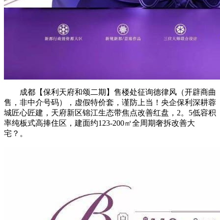
成都【保利天府和颂二期】售楼处征询德律风（开辟商曲
售，非中介号码），虚假特价套，谨防上当！央企保利深耕蓉
城匠心匠建，天府新区锦江生态带焦点改善红盘，2。5低容积
率纯板式高捧住区，建面约123-200㎡全周期奢拆改善大
宅？。