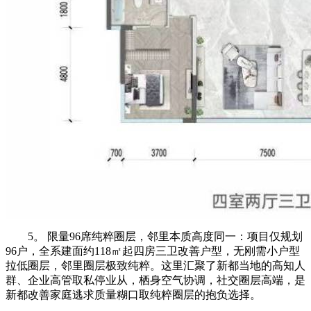
5。 限量96席纯粹圈层，邻里本质高度同一：项目仅规划
96户，全系建面约118㎡起四房三卫改善户型，无刚需小户型
拉低圈层，邻里圈层极致纯粹。这里汇聚了新都当地的高知人
群、企业高管取私停业从，栖身空气协调，社交圈层高端，是
新都改善家庭逃求质量糊口取纯粹圈层的抱负选择。