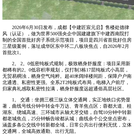
2026年6月30日发布，成都【中建匠宸元启】售楼处德律
风（认证），做为世界500强央企中国建建旗下中建西南院打
制的全国首批好房子系统示范项目，项目是四川省首批好住房
三星级案例，落址成华区东中环二八板块焦点，自2026年2月
首批次1。
2。 2。0低密纯板式规制，极致栖身舒服度：项目采用新
都稀有的2。0低容积率规划，仅打制3栋17层纯板式小高层，
无贸易稠浊，栖身空气纯粹。超40米阔绰楼间距，保障户户南
北通透、私密性更强。全系2T2纯板式布局，电梯入户前厅，
归家典礼感取私密性拉满，栖身舒服度远超通俗高层社区。
1。 交通：坐拥三横三纵立体交通网，实正地铁口劣势显
著，曲线号线分钟中转金牛万达、青羊焦点区；蓉都大道、桂
湖东、绕城高速、三环城市从轴犬牙交错，自驾10分钟中转新
都老城焦点，25分钟畅告竣都从城；曲线余个公交坐点密布，
涵盖多条公交线中转新都全域，日常公共出行便利无忧，立体
交通网，全城高效通勤、出行无阻。