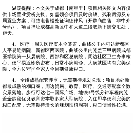
温暖提醒：本文关于成都【南星里】项目相关图文内容仅
供市场置业赏析交换。如需领会项目及时价钱、残剩房源及专
属置业方案，可致电售楼处征询德律风（开辟商曲售，非中介
号码）。项目择址成都高新区中和大道二段取新下街交汇处，
距天。
4。 医疗：周边医疗资本全笼盖，曲线公里内可达新都区
人平易近病院、新都区西医院，曲线公里内笼盖三甲病院成都
医学院第一从属病院、西部和区总病院，周边社区卫生办事核
心、便平易近诊所密布，日常小病就诊、大病就医均有完美保
障，全方位守护全家人全周期健康糊口。
4。 全维成熟配套即享，无需期待规划兑现：项目地处新
都最成熟的糊口圈，周边贸易、教育、医疗、交通等配套全数
实景落地。步行可达七一国际广场、地铁3号线分钟车程内笼
盖全龄段优良教育资本取多家大型病院，入住即享便利完美的
糊口配套，无需期待漫长的规划扶植周期，糊口便当性拉满。