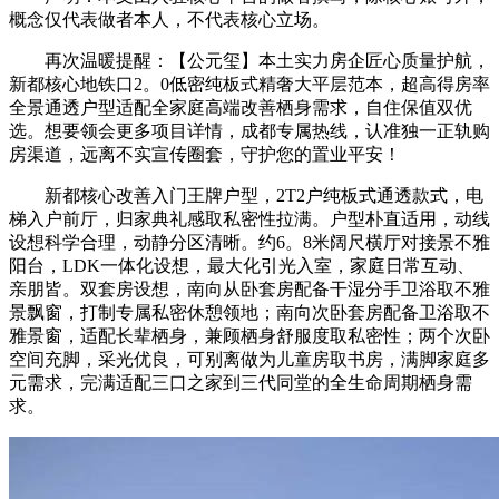
概念仅代表做者本人，不代表核心立场。
再次温暖提醒：【公元玺】本土实力房企匠心质量护航，
新都核心地铁口2。0低密纯板式精奢大平层范本，超高得房率
全景通透户型适配全家庭高端改善栖身需求，自住保值双优
选。想要领会更多项目详情，成都专属热线，认准独一正轨购
房渠道，远离不实宣传圈套，守护您的置业平安！
新都核心改善入门王牌户型，2T2户纯板式通透款式，电
梯入户前厅，归家典礼感取私密性拉满。户型朴直适用，动线
设想科学合理，动静分区清晰。约6。8米阔尺横厅对接景不雅
阳台，LDK一体化设想，最大化引光入室，家庭日常互动、
亲朋皆。双套房设想，南向从卧套房配备干湿分手卫浴取不雅
景飘窗，打制专属私密休憩领地；南向次卧套房配备卫浴取不
雅景窗，适配长辈栖身，兼顾栖身舒服度取私密性；两个次卧
空间充脚，采光优良，可别离做为儿童房取书房，满脚家庭多
元需求，完满适配三口之家到三代同堂的全生命周期栖身需
求。