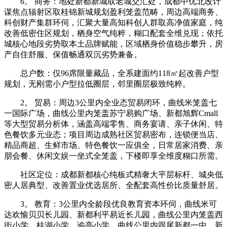
6。 商务：地处新都新城取老城交汇处，成都中优北改计
谋焦点辐射区取桂锦新城规划盈利笼盖范畴，周边高端商务、
科创财产集群环伺，汇聚大量高知科创人群取高净值家庭，纯
改善低密住区规划，栖身空气纯粹，糊口配套全维兑现；依托
城核心地段劣势取本土品牌赋能，区域栖身价值稳步攀升，房
产自住舒服、保值畅通双沉劣势兼备。
总户数：仅96席限量藏品，全系建面约118㎡起改善户型
规划，无刚需小户型拉低圈层，邻里圈层极致纯粹。
2。 贸易：周边3公里内全业态贸易闭环，曲线米笼盖七
一国际广场，曲线公里内笼盖苏宁易购广场、新都旭辉Cmall
等大型贸易分析体，涵盖高端零售、商务宴请、亲子休闲、特
色餐饮多元业态；项目周边成熟社区贸易密布，连锁便当店、
精品商超、生鲜市场、特色餐饮一应俱全，日常居家消费、亲
朋会餐、休闲文娱一坐式全笼盖，下楼即享全维度糊口所需。
社区定位：成都新都核心纯板式精奢大平层标杆、城央低
密人居典型、改善置业优选居所、全配套高性价比质量舒居。
3。 教育：3公里内全龄段优良教育资本环伺，曲线米可
达欢愉贝贝长儿园、新都利平易近长儿园，曲线公里内笼盖西
街小学、桂湖小学、谕亭小学，曲线公里内跟尾新都一中、新