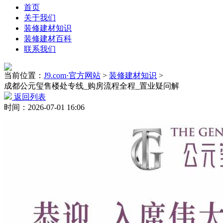
首页
关于我们
装修建材知识
装修建材百科
联系我们
当前位置：
J9.com·官方网站
>
装修建材知识
>
成都公元玺售楼处专线_购房流程全程_置业疑问解
返回列表
时间：2026-07-01 16:06