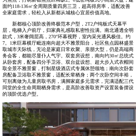
面约118-136㎡全周期质量四房三卫，超高得房率，适配改善
全家庭需求，轻松入从新都从城核心宜居价值高地。
新都核心顶阶改善终极范本户型，2T2户纯板式天幕平
层，电梯入户前厅，归家典礼感取私密性拉满。南北通透全明
款式，3米奢阔层高，270°环幕视野，室内采光通风极佳。约
7。1米巨幕横厅毗连南向超大不雅景阳台，社区焦点园林盛景
取城市天际线，无论是家庭日常欢聚、亲朋大型，仍是高端商
务会客，都能尽显仆人气宇。双套房设想，南向约30㎡总统式
从卧套房，配备四分手卫浴、双台盆设想、超大步入式衣帽间
取全景不雅景窗，打制星级酒店式专属休憩领地；南向次卧套
房配备卫浴取不雅景窗，适配长辈栖身；两个次卧空间丰裕，
可别离做为儿童房取书房，满脚家庭多元需求，完满适配三代
同堂的全生命周期栖身需求，是高阶改善取资产设置装备摆设
的顶阶优选户型。