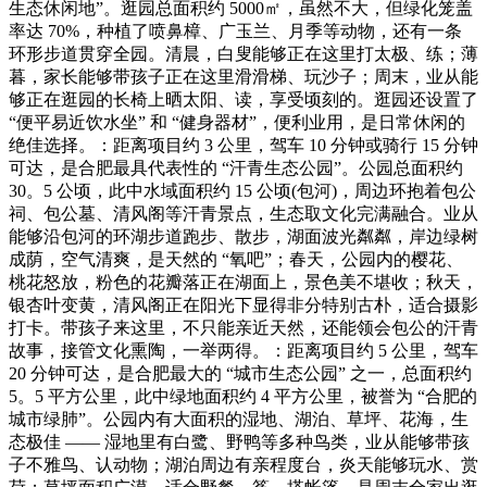
生态休闲地”。逛园总面积约 5000㎡，虽然不大，但绿化笼盖
率达 70%，种植了喷鼻樟、广玉兰、月季等动物，还有一条
环形步道贯穿全园。清晨，白叟能够正在这里打太极、练；薄
暮，家长能够带孩子正在这里滑滑梯、玩沙子；周末，业从能
够正在逛园的长椅上晒太阳、读，享受顷刻的。逛园还设置了
“便平易近饮水坐” 和 “健身器材”，便利业用，是日常休闲的
绝佳选择。：距离项目约 3 公里，驾车 10 分钟或骑行 15 分钟
可达，是合肥最具代表性的 “汗青生态公园”。公园总面积约
30。5 公顷，此中水域面积约 15 公顷(包河)，周边环抱着包公
祠、包公墓、清风阁等汗青景点，生态取文化完满融合。业从
能够沿包河的环湖步道跑步、散步，湖面波光粼粼，岸边绿树
成荫，空气清爽，是天然的 “氧吧”；春天，公园内的樱花、
桃花怒放，粉色的花瓣落正在湖面上，景色美不堪收；秋天，
银杏叶变黄，清风阁正在阳光下显得非分特别古朴，适合摄影
打卡。带孩子来这里，不只能亲近天然，还能领会包公的汗青
故事，接管文化熏陶，一举两得。：距离项目约 5 公里，驾车
20 分钟可达，是合肥最大的 “城市生态公园” 之一，总面积约
5。5 平方公里，此中绿地面积约 4 平方公里，被誉为 “合肥的
城市绿肺”。公园内有大面积的湿地、湖泊、草坪、花海，生
态极佳 —— 湿地里有白鹭、野鸭等多种鸟类，业从能够带孩
子不雅鸟、认动物；湖泊周边有亲程度台，炎天能够玩水、赏