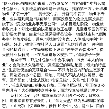
“物业取开辟的联动” 来看，滨投嘉玺的 “自有物业” 劣势远超
外包物业。良多楼盘的物业是开辟商姑且找的第三方，开辟和
物业 “各管一摊”—— 房子交付后，开辟商不管了，物业不专
业，业从碰到问题 “踢皮球”。而滨投嘉玺的物业是滨投集团
旗下的 “滨投物业办事无限公司”，从项目规划阶段，物业就
参取此中：好比社区的快递柜该放正在哪、儿童逛乐区的平安
防护要怎样做、白叟勾当区需要哪些设备，物业城市从 “后期
办事” 的角度提出，避免 “规划时没考虑，入住后未便利” 的
问题。好比，物业正在社区入口设置 “无妨碍通道”，便利白
叟和轮椅通行；正在每栋楼楼下设置 “便平易近饮水坐”，炎
天便利业从解渴；正在儿童逛乐区安拆 “”，保障孩子平安
—— 这些细节，都是外包物业不会考虑的，只要 “本人的物
业” 才会为业从久远着想。滨投嘉玺的周边配套，最大的特点
是 “生态取便当的完满融合”—— 不只有社区内部的生态景不
雅，周边还有多个公园、绿地，同时又不缺从城的贸易、教
育、医疗配套，让业从既能 “推窗见绿”，又能 “出门享便
当”，活成从城糊口的抱负容貌。正在合肥从城，能正在 3 公
里内具有 4 大公园的楼盘并不多，而滨投嘉玺就是此中之一
—— 从社区出发，步行或驾车就能达到多个公园，日常休
闲、周末踏青都有好去向，让 “亲近天然” 成为从城糊口的常
态。：距离项目仅 800 米，步行 10 分钟可达，是业从 “口的