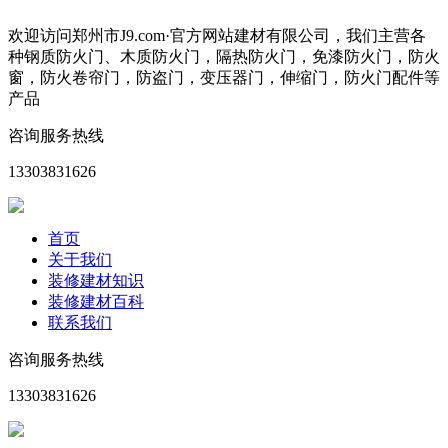
欢迎访问郑州市J9.com·官方网站建材有限公司，我们主营各
种钢质防火门、木质防火门，隔热防火门，免漆防火门，防火
窗，防火卷帘门，防盗门，变压器门，伸缩门，防火门配件等
产品
咨询服务热线
13303831626
首页
关于我们
装修建材知识
装修建材百科
联系我们
咨询服务热线
13303831626