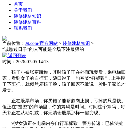
首页
关于我们
装修建材知识
装修建材百科
联系我们
当前位置：
J9.com·官方网站
>
装修建材知识
>
“诚恳过日子”的人可能是全场下注最狠的
返回列表
时间：2026-07-05 14:13
孩子小姨张密斯称，其时孩子正在外面玩耍后，乘电梯回
家，看到女子的自行车，随口说了一句夸奖“好标致”，上手摸
了下车把，就俄然扇孩子脸，孩子回家不敢说，脸肿了家长才
发觉。
正在股票市场，你买错了能够割肉止损，亏掉的只是钱。
但正在“投资”的市场里，你的筹码是时间。时间这个筹码，每
天都正在从动削减，你无清仓股票那样一键变现。
9岁女孩正在电梯内夸自行车标致，警方传递：已依法处