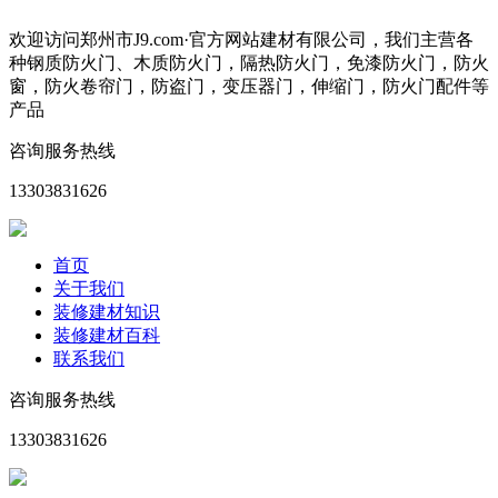
欢迎访问郑州市J9.com·官方网站建材有限公司，我们主营各
种钢质防火门、木质防火门，隔热防火门，免漆防火门，防火
窗，防火卷帘门，防盗门，变压器门，伸缩门，防火门配件等
产品
咨询服务热线
13303831626
首页
关于我们
装修建材知识
装修建材百科
联系我们
咨询服务热线
13303831626